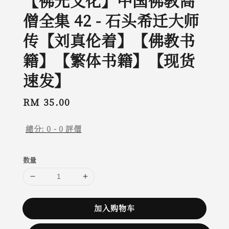
【佛光文化】中国佛教高
僧全集 42 - 石头希迁大师
传【刘真伦着】【佛教书
籍】【繁体书籍】【现货
速发】
Regular
RM 35.00
price
總分:
0
-
0
評價
数量
加入购物车