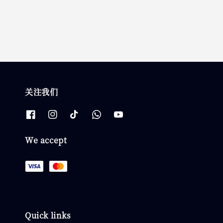
price
price
关注我们
We accept
Quick links