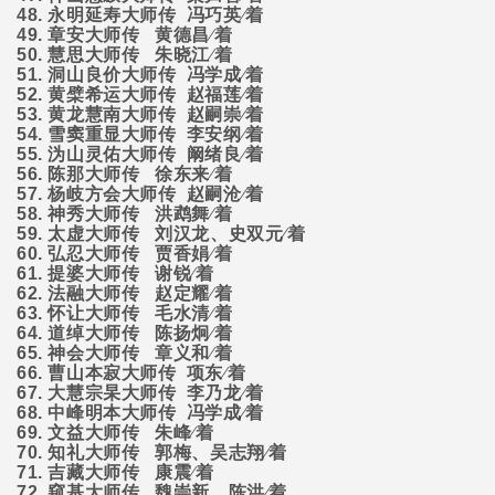
48.
永明延寿大师传
冯巧英∕着
49.
章安大师传
黄德昌∕着
50.
慧思大师传
朱晓江∕着
51.
洞山良价大师传
冯学成∕着
52.
黄檗希运大师传
赵福莲∕着
53.
黄龙慧南大师传
赵嗣崇∕着
54.
雪窦重显大师传
李安纲∕着
55.
沩山灵佑大师传
阚绪良∕着
56.
陈那大师传
徐东来∕着
57.
杨岐方会大师传
赵嗣沧∕着
58.
神秀大师传
洪鹉舞∕着
59.
太虚大师传
刘汉龙、史双元∕着
60.
弘忍大师传
贾香娟∕着
61.
提婆大师传
谢锐∕着
62.
法融大师传
赵定耀∕着
63.
怀让大师传
毛水清∕着
64.
道绰大师传
陈扬炯∕着
65.
神会大师传
章义和∕着
66.
曹山本寂大师传
项东∕着
67.
大慧宗杲大师传
李乃龙∕着
68.
中峰明本大师传
冯学成∕着
69.
文益大师传
朱峰∕着
70.
知礼大师传
郭梅、吴志翔∕着
71.
吉藏大师传
康震∕着
72.
窥基大师传
魏崇新、陈洪∕着