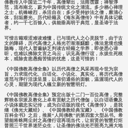
佛教传入中国近二千年，高僧辈出，法雨霑霖；禅智淨
范，流布南北，蔚为中国传统文化之清流。多少栖心禅理
之士，机锋峻烈，杀活自在；多少受持妙法之僧，廓清心
体，刮垢磨光。历代经籍及《海东高僧传》中有具体记载
者，约一千七百馀人，俱能垂高明于典范，显圣谛于法
界。
可惜古籍艰涩难读难懂，已与现代人之心灵脱节，由于古
文的障碍，历代高僧之人格光芒渐渐黮黯，佛法意境也慢
隐晦，现代人普遍缺乏判读古经籍之学养，即使悉心谛
听，也难以拂除文言之乌云，识见高僧行谊，永拔生死根
本，戒除贪恚愚痴苦恼的忧患，这是可惜的！
《中国佛教高僧全集》以历代高僧之风采再现今世为宗
旨，力求现代化、白话化、小说化、真实化，将历代高僧
道范与淨行活泼呈显，以亲切通俗的面貌，温渥现代人的
心灵，期望为现代人檥立新的智慧明灯。
《中国佛教高僧全集》预定出版十二门一百位高僧，完整
辉映各宗派及教化上卓有贡献之历代僧伽，以白话语彙及
小说体裁忠实记传，成为白话版的现代《高僧传》，是我
继《佛光大藏经》、《中国佛教经典宝藏》、《中国佛教
百科全书》之后，推展“人间佛教”的第四套大型丛书。希
望能将蛛网尘封之高僧行谊再现当代，让前贤的智慧灯炬
普照三千世界迷茫众生，让圣僧的佛法光芒照亮九洲大地