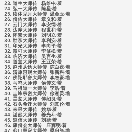
23.
道生大师传
杨维中∕着
24.
弘一大师传
陈星∕着
25.
读体见月大师传
温金玉∕着
26.
僧佑大师传
章义和∕着
27.
云门大师传
李安纲∕着
28.
达摩大师传
程世和∕着
29.
怀素大师传
刘明立∕着
30.
世亲大师传
李利安∕着
31.
印光大师传
李向平∕着
32.
慧可大师传
李修松∕着
33.
临济大师传
吴言生∕着
34.
道宣大师传
王亚荣∕着
35.
赵州从谂大师传
陈白夜∕着
36.
清凉澄观大师传
张新科∕着
37.
佛陀耶舍大师传
李恕豪∕着
38.
马鸣大师传
侯传文∕着
39.
马祖道一大师传
李浩∕着
40.
圭峰宗密大师传
徐湘灵∕着
41.
昙鸾大师传
傅绍良∕着
42.
石头希迁大师传
刘真伦∕着
43.
来果大师传
姚华∕着
44.
湛然大师传
姜光斗∕着
45.
道信大师传
刘蕻∕着
46.
康僧会大师传
庄辉明∕着
47.
仰山慧寂大师传
梁归智∕着