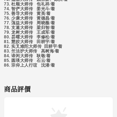
73.
杜顺大师传
包礼祥∕着
74.
智俨大师传
姜光斗∕着
75.
善导大师传
黄英∕着
76.
少康大师传
黄德昌∕着
77.
蕅益大师传
周晓薇∕着
78.
支遁大师传
梁归智∕着
79.
龙树大师传
王成军∕着
80.
昙曜大师传
李修松∕着
81.
慧皎大师传
田耕宇∕着
82.
实叉难陀大师传
田耕宇∕着
83.
竺法护大师传
高树海∕着
84.
谛闲大师传
耿敬∕着
85.
圆瑛大师传
石云∕着
86.
宗仰上人行谊
沈潜∕着
商品評價