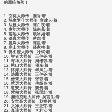
的黑暗角落！
1.
玄奘大师传
圆香∕着
2.
鸠摩罗什大师传
宣建人∕着
3.
法显大师传
陈白夜∕着
4.
惠能大师传
陈南燕∕着
5.
莲池大师传
项冰如∕着
6.
鉴真大师传
傅杰∕着
7.
曼殊大师传
陈星∕着
8.
寒山大师传
薛家柱∕着
9.
佛图澄大师传
叶斌∕着
10.
智者大师传
王仲尧∕着
11.
寄禅大师传
周维强∕着
12.
憨山大师传
项东∕着
13.
怀海大师传
华凤兰∕着
14.
法藏大师传
王仲尧∕着
15.
僧肇大师传
张强∕着
16.
慧远大师传
傅绍良∕着
17.
道安大师传
龚隽∕着
18.
紫柏大师传
张国红∕着
19.
圜悟克勤大师传
吴言生∕着
20.
安世高大师传
赵福莲∕着
21.
义净大师传
王亚荣∕着
22.
真谛大师传
李利安∕着