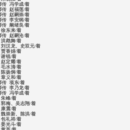
师传
冯学成∕着
师传
赵福莲∕着
师传
赵嗣崇∕着
师传
李安纲∕着
师传
阚绪良∕着
徐东来∕着
师传
赵嗣沧∕着
洪鹉舞∕着
刘汉龙、史双元∕着
贾香娟∕着
谢锐∕着
赵定耀∕着
毛水清∕着
陈扬炯∕着
章义和∕着
师传
项东∕着
师传
李乃龙∕着
师传
冯学成∕着
朱峰∕着
郭梅、吴志翔∕着
康震∕着
魏崇新、陈洪∕着
包礼祥∕着
姜光斗∕着
黄英∕着