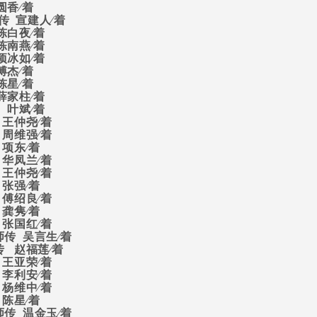
圆香∕着
传
宣建人∕着
陈白夜∕着
陈南燕∕着
项冰如∕着
傅杰∕着
陈星∕着
薛家柱∕着
叶斌∕着
王仲尧∕着
周维强∕着
项东∕着
华凤兰∕着
王仲尧∕着
张强∕着
傅绍良∕着
龚隽∕着
张国红∕着
师传
吴言生∕着
传
赵福莲∕着
王亚荣∕着
李利安∕着
杨维中∕着
陈星∕着
师传
温金玉∕着