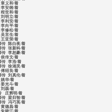
章义和∕着
李安纲∕着
程世和∕着
刘明立∕着
李利安∕着
李向平∕着
李修松∕着
吴言生∕着
王亚荣∕着
师传
陈白夜∕着
师传
张新科∕着
师传
李恕豪∕着
侯传文∕着
师传
李浩∕着
师传
徐湘灵∕着
傅绍良∕着
师传
刘真伦∕着
姚华∕着
姜光斗∕着
刘蕻∕着
传
庄辉明∕着
师传
梁归智∕着
师传
冯巧英∕着
黄德昌∕着
朱晓江∕着