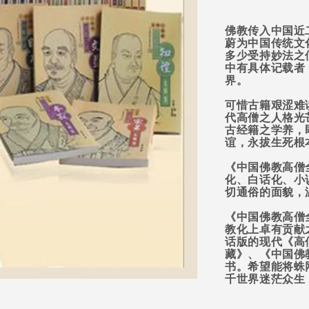
佛教传入中国近
蔚为中国传统文
多少受持妙法之
中有具体记载者
界。
可惜古籍艰涩难
代高僧之人格光
古经籍之学养，
谊，永拔生死根
《中国佛教高僧
化、白话化、小
切通俗的面貌，
《中国佛教高僧
教化上卓有贡献
话版的现代《高
藏》、《中国佛
书。希望能将蛛
千世界迷茫众生