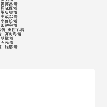
黄德昌∕着
周晓薇∕着
梁归智∕着
王成军∕着
李修松∕着
田耕宇∕着
师传
田耕宇∕着
传
高树海∕着
耿敬∕着
石云∕着
谊
沈潜∕着