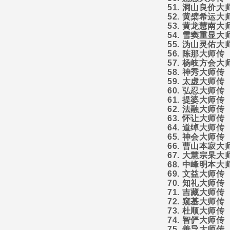
51.
洞山良价大
52.
黄檗希运大
53.
黄龙慧南大
54.
雪窦重显大
55.
沩山灵佑大
56.
陈那大师传
57.
杨岐方会大
58.
神秀大师传
59.
太虚大师传
60.
弘忍大师传
61.
提婆大师传
62.
法融大师传
63.
怀让大师传
64.
道绰大师传
65.
神会大师传
66.
曹山本寂大
67.
大慧宗杲大
68.
中峰明本大
69.
文益大师传
70.
知礼大师传
71.
吉藏大师传
72.
窥基大师传
73.
杜顺大师传
74.
智俨大师传
75.
善导大师传