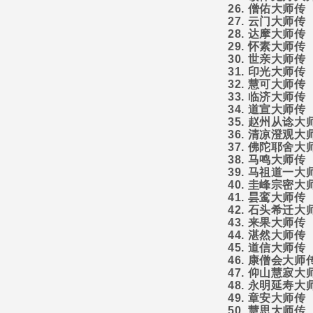
26.
僧佑大师传
27.
云门大师传
28.
达摩大师传
29.
怀素大师传
30.
世亲大师传
31.
印光大师传
32.
慧可大师传
33.
临济大师传
34.
道宣大师传
35.
赵州从谂大
36.
清凉澄观大
37.
佛陀耶舍大
38.
马鸣大师传
39.
马祖道一大
40.
圭峰宗密大
41.
昙鸾大师传
42.
石头希迁大
43.
来果大师传
44.
湛然大师传
45.
道信大师传
46.
康僧会大师
47.
仰山慧寂大
48.
永明延寿大
49.
章安大师传
50.
慧思大师传