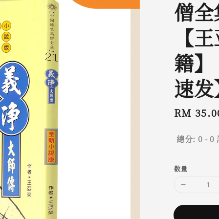
僧全集
【王
籍】
速发
Regular
RM 35.0
price
總分:
0
-
0
数量