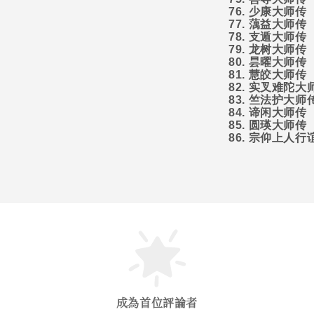
76.
少康大师传
77.
蕅益大师传
78.
支遁大师传
79.
龙树大师传
80.
昙曜大师传
81.
慧皎大师传
82.
实叉难陀大
83.
竺法护大师
84.
谛闲大师传
85.
圆瑛大师传
86.
宗仰上人行
成為首位評論者