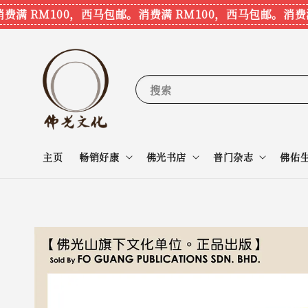
 RM100，西马包邮。
消费满 RM100，西马包邮。
消费满 R
搜索
主页
畅销好康
佛光书店
普门杂志
佛佑