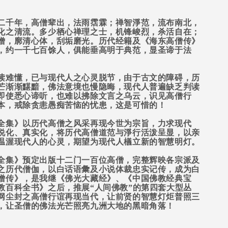
二千年，高僧辈出，法雨霑霖；禅智淨范，流布南北，
化之清流。多少栖心禅理之士，机锋峻烈，杀活自在；
僧，廓清心体，刮垢磨光。历代经籍及《海东高僧传》
，约一千七百馀人，俱能垂高明于典范，显圣谛于法
读难懂，已与现代人之心灵脱节，由于古文的障碍，历
芒渐渐黮黯，佛法意境也慢隐晦，现代人普遍缺乏判读
即使悉心谛听，也难以拂除文言之乌云，识见高僧行
本，戒除贪恚愚痴苦恼的忧患，这是可惜的！
全集》以历代高僧之风采再现今世为宗旨，力求现代
说化、真实化，将历代高僧道范与淨行活泼呈显，以亲
温渥现代人的心灵，期望为现代人檥立新的智慧明灯。
全集》预定出版十二门一百位高僧，完整辉映各宗派及
之历代僧伽，以白话语彙及小说体裁忠实记传，成为白
僧传》，是我继《佛光大藏经》、《中国佛教经典宝
教百科全书》之后，推展“人间佛教”的第四套大型丛
网尘封之高僧行谊再现当代，让前贤的智慧灯炬普照三
，让圣僧的佛法光芒照亮九洲大地的黑暗角落！