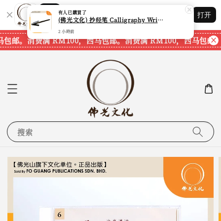
Shopping: 追踪您的订单
有人
已購買了
打开
您信赖的商店
(佛光文化) 抄经笔 Calligraphy Writing Pen CP70 现货速发
2 小時前
马包邮。
消费满 RM100，西马包邮。
消费满 RM100，西马包邮。
搜索