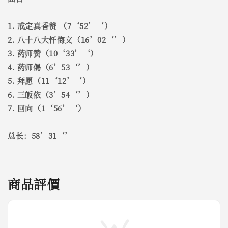
1. 戒定真香赞 （7‘52’‘）
2. 八十八大忏悔文（16’02‘’）
3. 药师赞（10‘33’‘）
4. 药师偈（6’53‘’）
5. 拜愿（11‘12’‘）
6. 三皈依（3’54‘’）
7. 回向（1‘56’‘）
总长：58’31‘’
商品評價