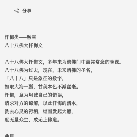
分享
忏悔类——融雪
八十八佛大忏悔文
八十八佛大忏悔文，多年来为佛佛门中最常常念的晚课。
八十八佛为过去，现在，未来诸佛的圣名，
「八十八」只是象征的数字，
如取大海一瓢，甘美本色不减丝毫。
忏悔，意为坦诚自己的错误，
请求对方的谅解，以此忏悔的清水，
洗去心灵的污垢，继而发起大愿，
度无量众生，成无上佛道。
曲目