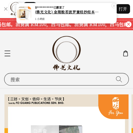
Shopping: 追踪您的订单
R************
已購買了
打开
您信赖的商店
(佛光文化) 金刚般若波罗蜜经抄经本 The Diamond Prajnaparamita Sutra Calligraphy Book 现货速发
1 小時前
马包邮。
消费满 RM100，西马包邮。
消费满 RM100，西马包邮。
搜索