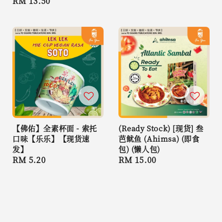
Regular
RM 13.50
price
price
【佛佑】全素杯面 - 索托
(Ready Stock) [现货] 叁
口味【乐乐】【现货速
芭鱿鱼 (Ahimsa) (即食
发】
包) (懒人包)
Regular
RM 5.20
Regular
RM 15.00
price
price