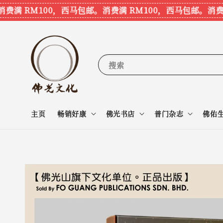
 RM100，西马包邮。
消费满 RM100，西马包邮。
消费满 R
搜索
主页
畅销好康
佛光书店
普门杂志
佛佑