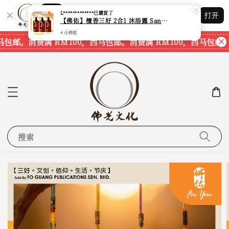
Shopping: 追踪您的订单
L*************
已購買了
打开
您信赖的商店
【佛佑】檀香三好 2合1 沐浴露 Sandalwood Hair&Body Shampoo【1套3支】【750ml一支】【现货速发】
4 小時前
马包邮。
消费满 RM100，西马包邮。
消费满 RM100，西马包邮。
搜索