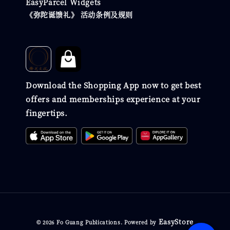
EasyParcel Widgets
《弥陀诞馈礼》 活动条例及规则
Download the Shopping App now to get best
offers and memberships experience at your
fingertips.
EasyStore
© 2026 Fo Guang Publications. Powered by