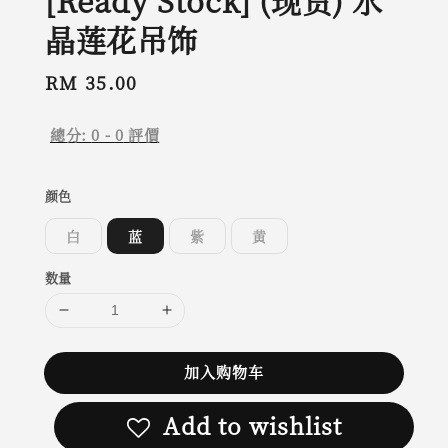
[Ready Stock] (现货) 水
晶莲花吊饰
Regular
RM 35.00
price
總分:
0
-
0
評價
颜色
白
蓝
紫
黄
数量
加入购物车
Add to wishlist