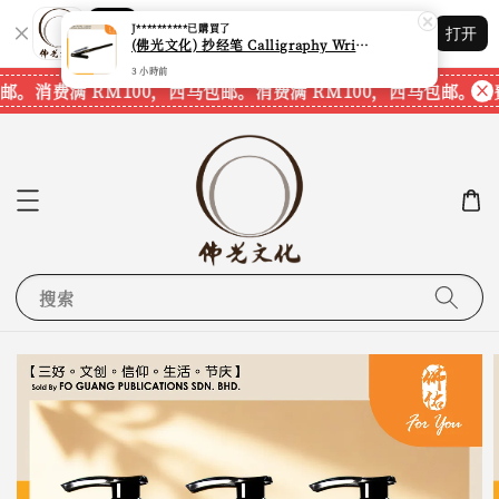
Shopping: 追踪您的订单
J**********
已購買了
打开
您信赖的商店
(佛光文化) 抄经笔 Calligraphy Writing Pen CP70 现货速发
3 小時前
邮。
消费满 RM100，西马包邮。
消费满 RM100，西马包邮。
消费
搜索