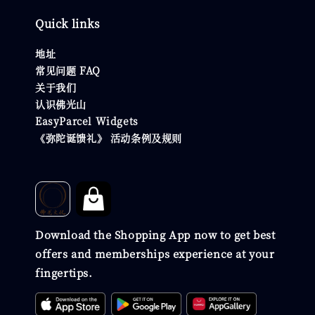
Quick links
地址
常见问题 FAQ
关于我们
认识佛光山
EasyParcel Widgets
《弥陀诞馈礼》 活动条例及规则
Download the Shopping App now to get best
offers and memberships experience at your
fingertips.