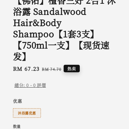
【佛佑】檀香三好 2合1 沐
浴露 Sandalwood
Hair&Body
Shampoo【1套3支】
【750ml一支】【现货速
发】
Sale
RM 67.23
Regular
热卖
RM 74.70
price
price
總分:
0
-
0
評價
优惠
沐浴露优惠
数量