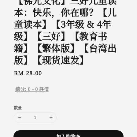
【佛光文化】三好儿童读
本：快乐，你在哪？【儿
童读本】【3年级 & 4年
级】【三好】【教育书
籍】【繁体版】【台湾出
版】【现货速发】
Regular
RM 28.00
price
總分:
0
-
0
評價
数量
加入购物车