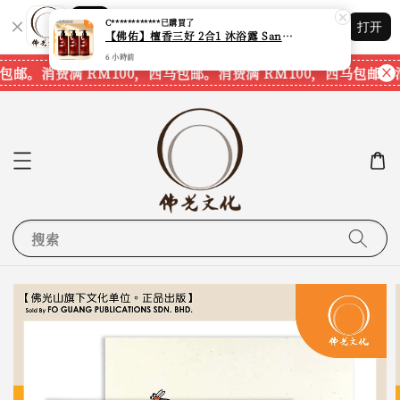
Shopping: 追踪您的订单
C************
已購買了
打开
您信赖的商店
【佛佑】檀香三好 2合1 沐浴露 Sandalwood Hair&Body Shampoo【1套3支】【750ml一支】【现货速发】
6 小時前
包邮。
消费满 RM100，西马包邮。
消费满 RM100，西马包邮。
消
搜索