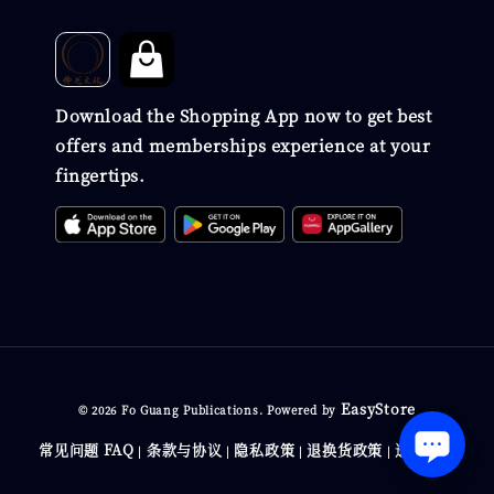
Download the Shopping App now to get best
offers and memberships experience at your
fingertips.
EasyStore
© 2026 Fo Guang Publications. Powered by
常见问题 FAQ
条款与协议
隐私政策
退换货政策
送货政策
|
|
|
|