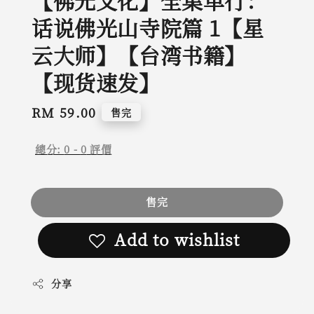
【佛光文化】全集单行：
话说佛光山寺院篇 1【星
云大师】【台湾书籍】
【现货速发】
Regular
RM 59.00
售完
price
總分:
0
-
0
評價
售完
Add to wishlist
分享