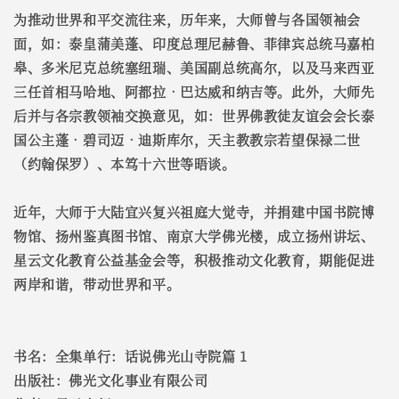
为推动世界和平交流往来，历年来，大师曾与各国领袖会
面，如：泰皇蒲美蓬、印度总理尼赫鲁、菲律宾总统马嘉柏
皋、多米尼克总统塞纽瑞、美国副总统高尔，以及马来西亚
三任首相马哈地、阿都拉‧巴达威和纳吉等。此外，大师先
后并与各宗教领袖交换意见，如：世界佛教徒友谊会会长泰
国公主蓬‧碧司迈‧迪斯库尔，天主教教宗若望保禄二世
（约翰保罗）、本笃十六世等晤谈。
近年，大师于大陆宜兴复兴祖庭大觉寺，并捐建中国书院博
物馆、扬州鉴真图书馆、南京大学佛光楼，成立扬州讲坛、
星云文化教育公益基金会等，积极推动文化教育，期能促进
两岸和谐，带动世界和平。
书名：全集单行：话说佛光山寺院篇 1
出版社：佛光文化事业有限公司