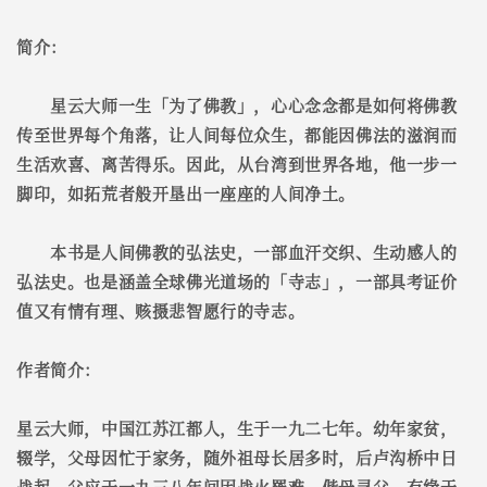
简介：
星云大师一生「为了佛教」，心心念念都是如何将佛教
传至世界每个角落，让人间每位众生，都能因佛法的滋润而
生活欢喜、离苦得乐。因此，从台湾到世界各地，他一步一
脚印，如拓荒者般开垦出一座座的人间净土。
本书是人间佛教的弘法史，一部血汗交织、生动感人的
弘法史。也是涵盖全球佛光道场的「寺志」，一部具考证价
值又有情有理、赅摄悲智愿行的寺志。
作者简介：
星云大师，中国江苏江都人，生于一九二七年。幼年家贫，
辍学，父母因忙于家务，随外祖母长居多时，后卢沟桥中日
战起，父应于一九三八年间因战火罹难，偕母寻父，有缘于