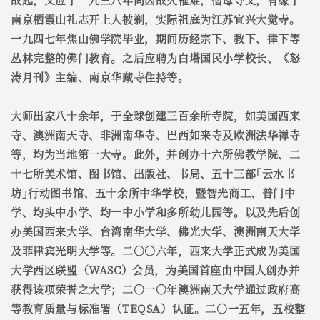
南京栖霞山礼志开上人披剃，实际祖庭为江苏宜兴大觉寺。
一九四七年焦山佛学院毕业，期间历经宗下、教下、律下等
丛林完整的佛门教育。之后应聘为白塔国民小学校长、《怒
涛月刊》主编、南京华藏寺住持等。
大师出家八十余年，于全球创建三百余所寺院，如美国西来
寺、澳洲南天寺、非洲南华寺、巴西如来寺及欧洲法华禅寺
等，均为当地第一大寺。此外，并创办十六所佛教学院、二
十七所美术馆、图书馆、出版社、书局、五十三部｢云水书
坊｣行动图书馆、五十余所中华学校，暨智光商工、普门中
学、均头中小学、均一中小学和多所幼儿园等。以及先后创
办美国西来大学、台湾南华大学、佛光大学、澳洲南天大学
及菲律宾光明大学等。二○○六年，西来大学正式成为美国
大学西区联盟（WASC）会员，为美国首座由中国人创办并
获得该项荣誉之大学；二○一○年澳洲南天大学通过政府高
等教育质量与标准署（TEQSA）认证。二○一五年，五校整