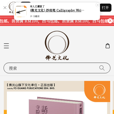
有人
已購買了
(佛光文化) 抄经笔 Calligraphy Writing Pen CP70 现货速发
Shopping: 追踪您的订单
打开
您信赖的商店
19 分鐘前
包邮。
消费满 RM100，西马包邮。
消费满 RM100，西马包邮。
消
搜索