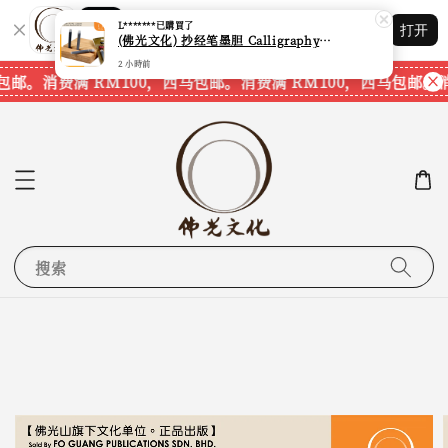
Shopping: 追踪您的订单
L*******
已購買了
打开
您信赖的商店
(佛光文化) 抄经笔墨胆 Calligraphy Writing Pen Refill Pack CPS40 现货速发
2 小時前
包邮。
消费满 RM100，西马包邮。
消费满 RM100，西马包邮。
消
搜索