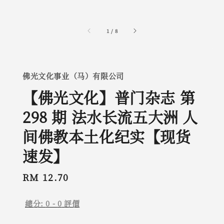
1
/
8
佛光文化事业（马）有限公司
【佛光文化】普门杂志 第
298 期 法水长流五大洲 人
间佛教本土化纪实【现货
速发】
Regular
RM 12.70
price
總分:
0
-
0
評價