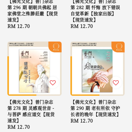
【佛光文化】普门杂志
【佛光文化】普门杂志
第 296 期 朝朝共佛起 居
第 282 期 忏悔 放下错误
家佛堂之殊勝莊嚴【现货
自觉革新【独家出版】
速发】
【现货速发】
Regular
RM 12.70
Regular
RM 12.70
price
price
【佛光文化】普门杂志
【佛光文化】普门杂志
第 278 期 灵感观世音 -
第 290 期 老有所依 守护
与菩萨 感应道交【现货
长者的晚年【现货速发】
速发】
Regular
RM 12.70
Regular
RM 12.70
price