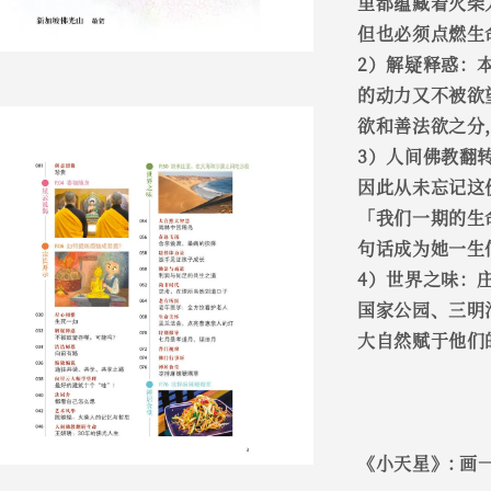
里都蕴藏着火柴
但也必须点燃生
2）解疑释惑：
的动力又不被欲
欲和善法欲之分
3）人间佛教翻
因此从未忘记这
「我们一期的生
句话成为她一生
4）世界之味：
国家公园、三明
大自然赋于他们
《小天星》: 画