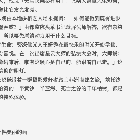
人，他说「天生火柴必有用」。火柴人寓意人生短暂，
命让它发光发亮。
本期由本地多栖艺人培永提问：「如何能做到既有进步
望吞噬？」由都监院头单书记慧屏法师解答，欲有杂染
，所以要先厘清动力用于什么目标。
转生命：资深佛光人王妍秀在最快乐的时光开始学佛，
份喜悦。在一次出席星云大师的弘法大会时，大师说：
命结束后，唯有这颗心是自己的，能跟着自己走。」这
信仰的明灯。
庄晓谦带着一群摄影爱好者踏上非洲南部之旅，埃托沙
治湾的一半黄沙一半蓝海、死亡之谷的千年枯树，都是
的特殊体验。
一幅美丽的画