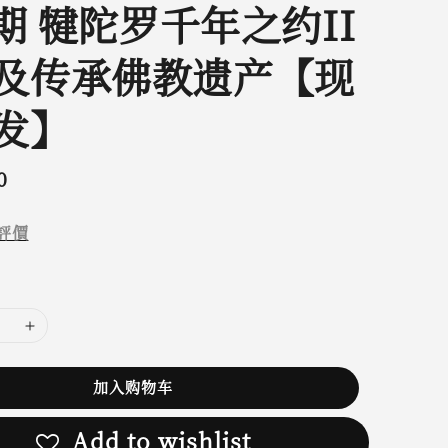
 期 犍陀罗千年之约II
及传承佛教遗产【现
发】
0
評價
加入购物车
Add to wishlist