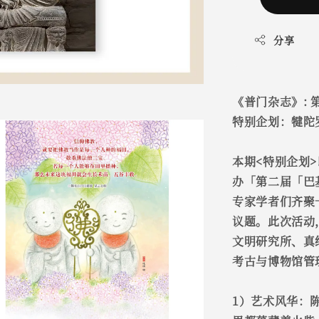
分享
《普门杂志》: 第
特别企划：犍陀
本期<特别企划
办「第二届「巴
专家学者们齐聚
议题。此次活动
文明研究所、真
考古与博物馆管
1）艺术风华：