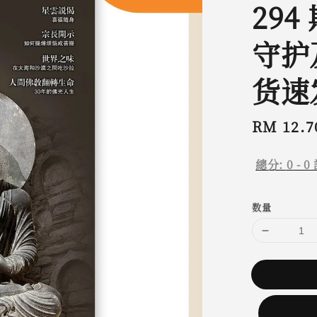
294
守护
货速
Regular
RM 12.7
price
總分:
0
-
0
数量