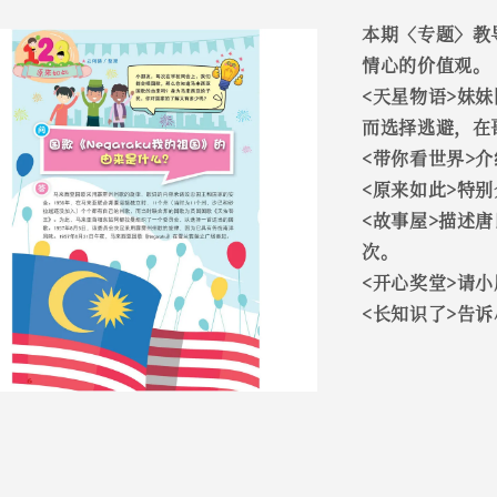
本期〈专题〉教
情心的价值观。
<天星物语>妹
而选择逃避，在
<带你看世界>
<原来如此>特
<故事屋>描述
次。
<开心奖堂>请
<长知识了>告