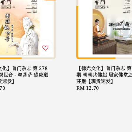
化】普门杂志 第 278
【佛光文化】普门杂志 第 
观世音 - 与菩萨 感应道
期 朝朝共佛起 居家佛堂
货速发】
莊嚴【现货速发】
r
70
Regular
RM 12.70
price