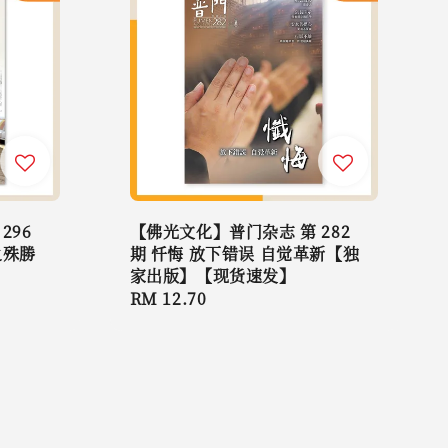
296
【佛光文化】普门杂志 第 282
之殊勝
期 忏悔 放下错误 自觉革新【独
家出版】【现货速发】
Regular
RM 12.70
price