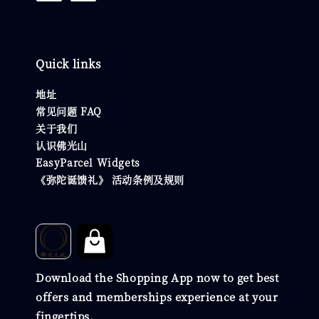
Quick links
地址
常见问题 FAQ
关于我们
认识佛光山
EasyParcel Widgets
《弥陀诞馈礼》 活动条例及规则
Download the Shopping App now to get best
offers and memberships experience at your
fingertips.