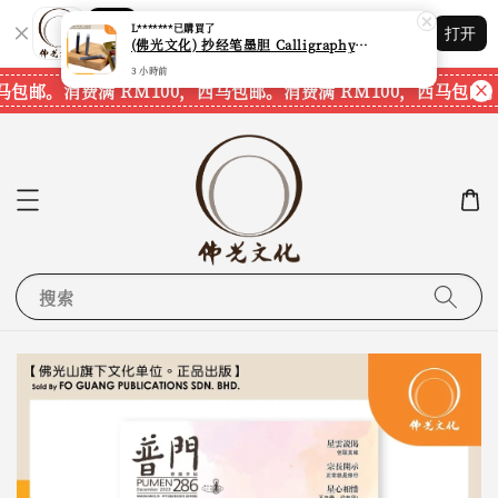
Shopping: 追踪您的订单
L*******
已購買了
打开
您信赖的商店
(佛光文化) 抄经笔墨胆 Calligraphy Writing Pen Refill Pack CPS40 现货速发
3 小時前
马包邮。
消费满 RM100，西马包邮。
消费满 RM100，西马包邮。
搜索