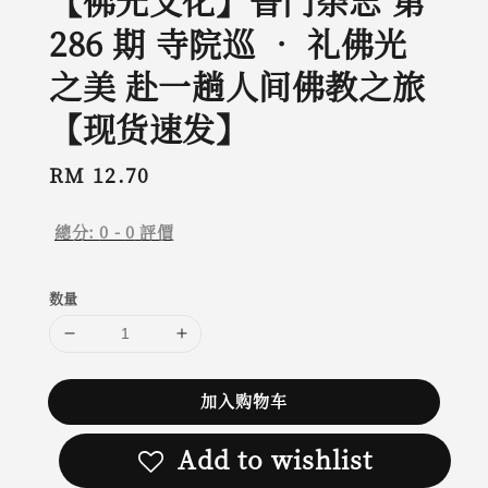
【佛光文化】普门杂志 第
286 期 寺院巡 • 礼佛光
之美 赴一趟人间佛教之旅
【现货速发】
Regular
RM 12.70
price
總分:
0
-
0
評價
数量
加入购物车
Add to wishlist