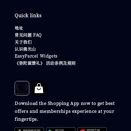
Quick links
地址
常见问题 FAQ
关于我们
认识佛光山
EasyParcel Widgets
《弥陀诞馈礼》 活动条例及规则
Download the Shopping App now to get best
offers and memberships experience at your
fingertips.