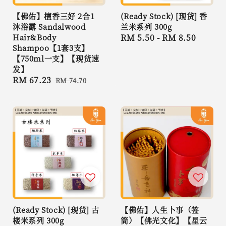
【佛佑】檀香三好 2合1
(Ready Stock) [现货] 香
沐浴露 Sandalwood
兰米系列 300g
Hair&Body
Regular
RM 5.50
-
RM 8.50
Shampoo【1套3支】
price
【750ml一支】【现货速
发】
Sale
RM 67.23
Regular
RM 74.70
price
price
(Ready Stock) [现货] 古
【佛佑】人生卜事（签
楼米系列 300g
筒）【佛光文化】【星云