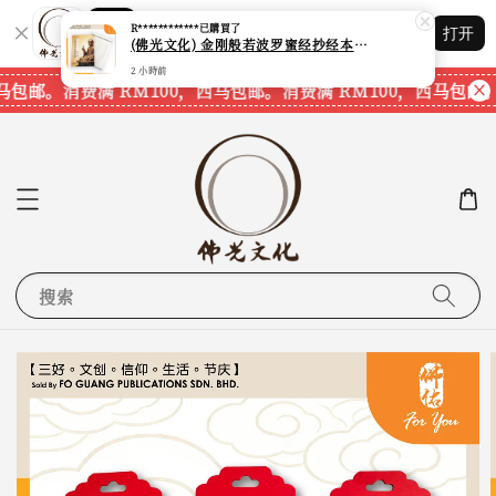
Shopping: 追踪您的订单
R************
已購買了
打开
您信赖的商店
(佛光文化) 金刚般若波罗蜜经抄经本 The Diamond Prajnaparamita Sutra Calligraphy Book 现货速发
2 小時前
马包邮。
消费满 RM100，西马包邮。
消费满 RM100，西马包邮。
搜索