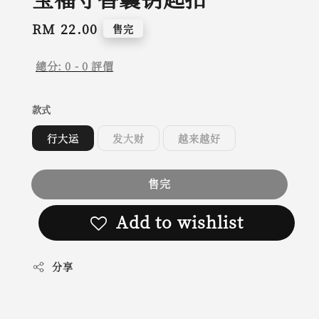
Regular
RM 22.00
售完
price
總分:
0
-
0
評價
款式
行大运
发大财
越来越好
售完
Add to wishlist
分享