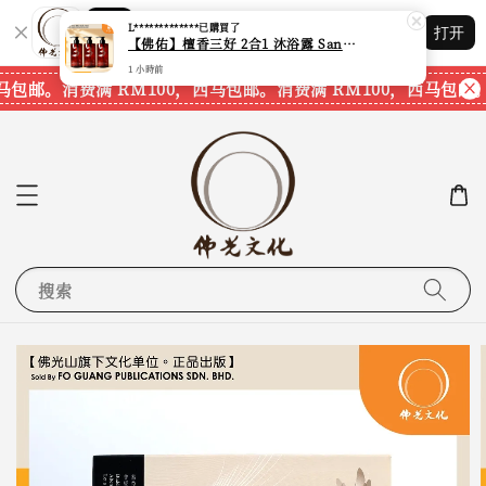
Shopping: 追踪您的订单
L*************
已購買了
打开
您信赖的商店
【佛佑】檀香三好 2合1 沐浴露 Sandalwood Hair&Body Shampoo【1套3支】【750ml一支】【现货速发】
1 小時前
马包邮。
消费满 RM100，西马包邮。
消费满 RM100，西马包邮。
搜索