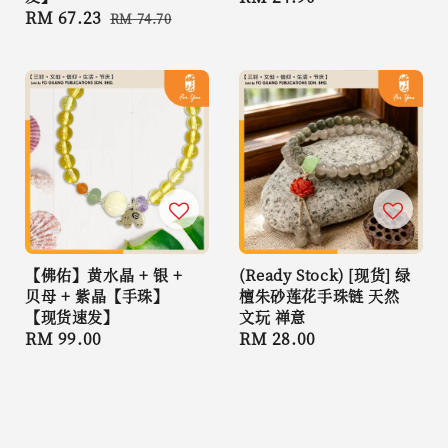
Sale
RM 67.23
Regular
RM 74.70
price
price
price
【佛佑】黄水晶 + 银 +
(Ready Stock) [现货] 绿
贝母 + 紫晶【手珠】
檀朱砂莲花手珠链 天然
【现货速发】
文玩 禅意
Regular
RM 99.00
Regular
RM 28.00
price
price