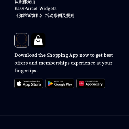
认识佛光山
EasyParcel Widgets
《弥陀诞馈礼》 活动条例及规则
Download the Shopping App now to get best
offers and memberships experience at your
fingertips.