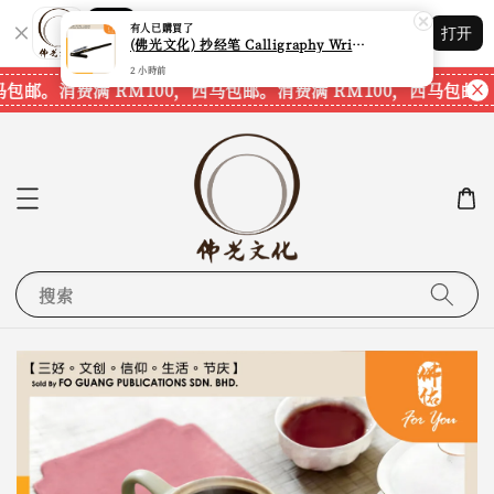
Shopping: 追踪您的订单
有人
已購買了
打开
您信赖的商店
(佛光文化) 抄经笔 Calligraphy Writing Pen CP70 现货速发
2 小時前
马包邮。
消费满 RM100，西马包邮。
消费满 RM100，西马包邮。
搜索