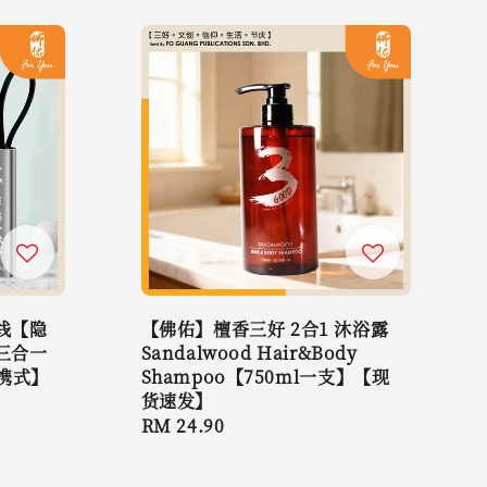
线【隐
【佛佑】檀香三好 2合1 沐浴露
三合一
Sandalwood Hair&Body
携式】
Shampoo【750ml一支】【现
】
货速发】
Regular
RM 24.90
price