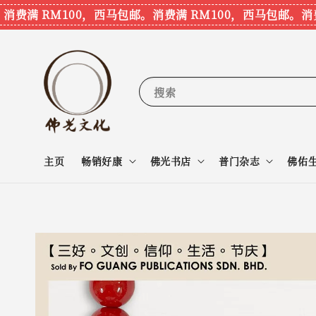
费满 RM100，西马包邮。
消费满 RM100，西马包邮。
消费满
搜索
主页
畅销好康
佛光书店
普门杂志
佛佑