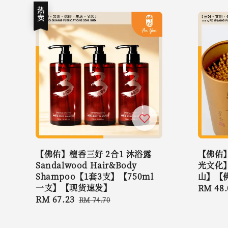
热卖
【佛佑】檀香三好 2合1 沐浴露
【佛佑
Sandalwood Hair&Body
光文化
Shampoo【1套3支】【750ml
山】【
一支】【现货速发】
Regula
RM 48.
Sale
RM 67.23
Regular
price
RM 74.70
price
price