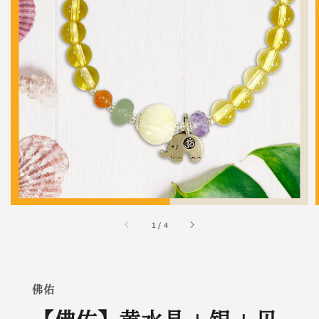
1
/
4
佛佑