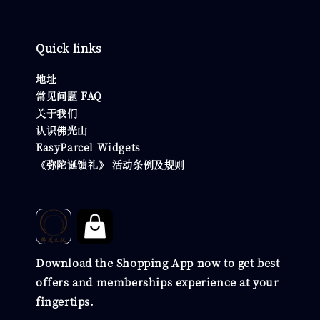
Quick links
地址
常见问题 FAQ
关于我们
认识佛光山
EasyParcel Widgets
《弥陀诞馈礼》 活动条例及规则
Download the Shopping App now to get best
offers and memberships experience at your
fingertips.