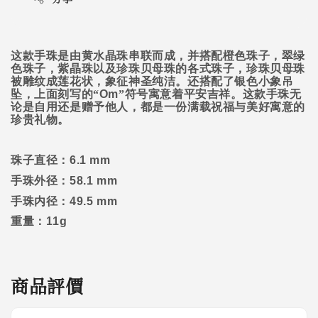
这款手珠是由黄水晶珠串联而成，并搭配橙色珠子，翠绿
色珠子，紫晶珠以及珍珠贝母珠的各式珠子，珍珠贝母珠
被雕纹成莲花状，象征神圣纯洁。还搭配了
银色小象吊
坠，上面刻写的“
Om
”符号寓意着平安吉祥。这款手珠无
论是自用还是赠予他人，都是一份满载祝福与美好寓意的
珍贵礼物。
珠子直径：
6.1 mm
手珠外径：
58.1 mm
手珠内径：
49.5 mm
重量：
11g
商品評價