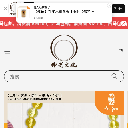
Shopping: 追踪您的订单
有人
已購買了
打开
您信赖的商店
【佛佑】百年水沉盘香 1小时【佛光文化】【现货速发】
2 小時前
马包邮。
消费满 RM100，西马包邮。
消费满 RM100，西马包邮
搜索