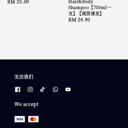
Regular
RM 25.00
Hair&Body
Shampoo【750ml一
price
支】【现货速发】
Regular
RM 24.90
price
关注我们
We accept