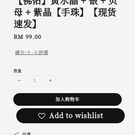
【佛佑】黄水晶 + 银 + 贝
母 + 紫晶【手珠】【现货
速发】
Regular
RM 99.00
price
總分:
0
-
0
評價
数量
加入购物车
Add to wishlist
分享