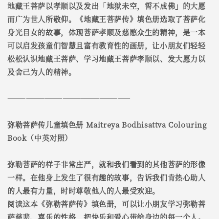
地藏王菩萨以孝顺以及发出「地狱未空，誓不成佛」的大愿
而广为世人所敬仰。《地藏王菩萨传》填色册选取了菩萨化
身光目女的故事，体现菩萨孝顺及慈愍众生的精神，是一本
可以启发孩童们智慧且富有教育性的画册，让小朋友们轻轻
松松认识地藏王菩萨、学习地藏王菩萨孝顺以、发大愿力以
及舍己为人的精神。
————————————————————
弥勒菩萨传儿童填色册 Maitreya Bodhisattva Colouring
Book（中英对照）
弥勒菩萨的样子非常庄严，就和我们看到的其他菩萨的形像
一样。在他身上发生了很有趣的故事，告诉我们肯热心助人
的人最有力量，时时尊敬他人的人最受欢迎。
阅读这本《弥勒菩萨传》填色册，可以让小朋友学习弥勒菩
萨慈悲、喜乐的性格，把快乐和爱心带给身边的每一个人。