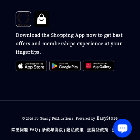
Download the Shopping App now to get best
offers and memberships experience at your
fingertips.
EasyStore
© 2026 Fo Guang Publications. Powered by
常见问题 FAQ
条款与协议
隐私政策
退换货政策
送货政策
|
|
|
|