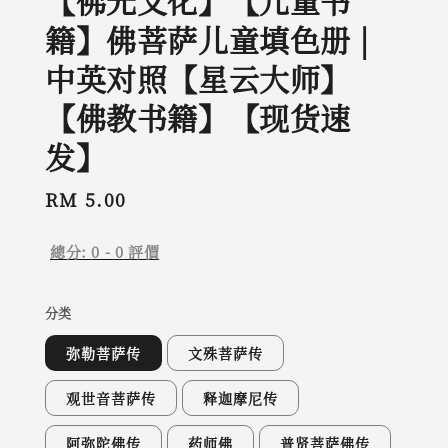
【佛光文化】【儿童书
籍】佛菩萨儿童填色册 |
中英对照【星云大师】
【佛教书籍】【现货速
发】
Regular
RM 5.00
price
總分:
0
-
0
評價
分类
弥勒菩萨传
文殊菩萨传
观世音菩萨传
释迦摩尼传
阿弥陀佛传
药师佛
普贤菩萨佛传