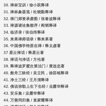
30.
禅林宝训
/
徐小跃释译
31.
禅林象器笺
/
杜晓勤释译
32.
禅门师资承袭图
/
张春波释译
33.
禅源诸诠集都序
/
阎韬释译
34.
临济录
/
张伯伟释译
35.
来果禅师语录
/
释来果著
36.
中国佛学特质在禅
/
释太虚著
37
星云禅话
/
释星云著
38.
禅话与净话
/
方伦著
39.
释禅波罗蜜次第法门
/
黄连忠著
40.
般舟三昧经
/
吴立民，徐荪铭释译
41.
净土三经
/
王月清释译
42.
佛说弥勒上生下生经
/
业露华释译
43.
安乐集
/
业露华释译
44.
万善同归集
/
袁家耀释译