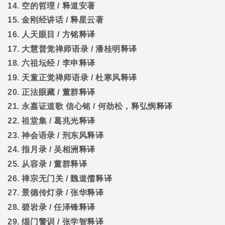
14.
空的哲理
/
释道安著
15.
金刚经讲话
/
释星云著
16.
人天眼目
/
方铭释译
17.
大慧普觉禅师语录
/
潘桂明释译
18.
六祖坛经
/
李申释译
19.
天童正觉禅师语录
/
杜寒风释译
20.
正法眼藏
/
董群释译
21.
永嘉证道歌
信心铭
/
何劲松，释弘悯释译
22.
祖堂集
/
葛兆光释译
23.
神会语录
/
刑东风释译
24.
指月录
/
吴相洲释译
25.
从容录
/
董群释译
26.
禅宗无门关
/
魏道儒释译
27.
景德传灯录
/
张华释译
28.
碧岩录
/
任泽锋释译
29.
缁门警训
/
张学智释译