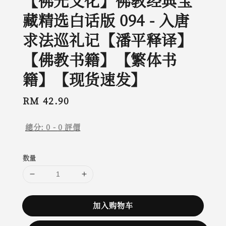
【佛光文化】佛教经典宝
藏精选白话版 094 - 入唐
求法巡礼记【潘平释译】
【佛教书籍】【繁体书
籍】【现货速发】
Regular
RM 42.90
price
總分:
0
-
0
評價
数量
加入购物车