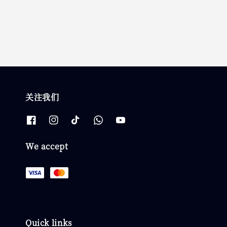
price
price
关注我们
We accept
Quick links