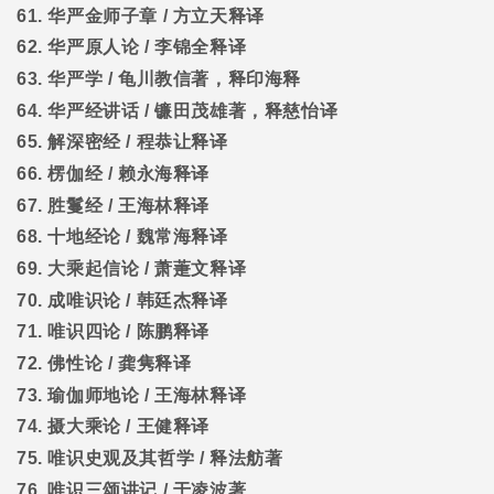
61.
华严金师子章
/
方立天释译
62.
华严原人论
/
李锦全释译
63.
华严学
/
龟川教信著，释印海释
64.
华严经讲话
/
镰田茂雄著，释慈怡译
65.
解深密经
/
程恭让释译
66.
楞伽经
/
赖永海释译
67.
胜鬘经
/
王海林释译
68.
十地经论
/
魏常海释译
69.
大乘起信论
/
萧萐文释译
70.
成唯识论
/
韩廷杰释译
71.
唯识四论
/
陈鹏释译
72.
佛性论
/
龚隽释译
73.
瑜伽师地论
/
王海林释译
74.
摄大乘论
/
王健释译
75.
唯识史观及其哲学
/
释法舫著
76.
唯识三颂讲记
/
于凌波著