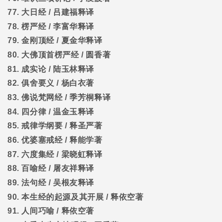
77.
大日经
/
吕建福释译
78.
楞严经
/
李富华释译
79.
金刚顶经
/
夏金华释译
80.
大佛顶首楞严经
/
圆香著
81.
成实论
/
陆玉林释译
82.
俱舍要义
/
杨白衣著
83.
佛说梵网经
/
季芳桐释译
84.
四分律
/
温金玉释译
85.
戒律学纲要
/
释圣严著
86.
优婆塞戒经
/
释能学著
87.
六度集经
/
梁晓虹释译
88.
百喻经
/
屠友祥释译
89.
法句经
/
吴根友释译
90.
本生经的起源及其开展
/
释依空著
91.
人间巧喻
/
释依空著