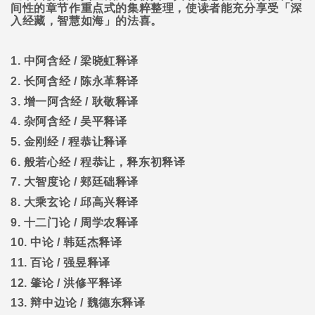
间性的章节作重点式的集粹整理，使读者能充分享受「深
入经藏，智慧如海」的法喜。
1.
中阿含经
/
梁晓虹释译
2.
长阿含经
/
陈永革释译
3.
增一阿含经
/
耿敬释译
4.
杂阿含经
/
吴平释译
5.
金刚经
/
程恭让释译
6.
般若心经
/
程恭让，释东初释译
7.
大智度论
/
郏廷础释译
8.
大乘玄论
/
邱高兴释译
9.
十二门论
/
周学农释译
10.
中论
/
韩廷杰释译
11.
百论
/
强昱释译
12.
肇论
/
洪修平释译
13.
辩中边论
/
魏德东释译