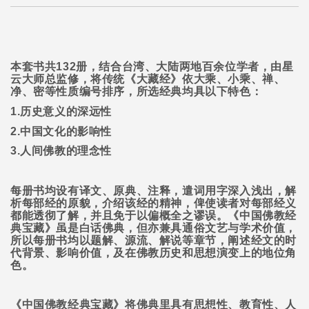
本套书共
132
册，结合台湾、大陆两地百余位学者，由星
云大师总监修，将传统《大藏经》依大乘、小乘、禅、
净、密等性质编号排序，所选经典均具以下特色：
1.
历史意义的深远性
2.
中国文化的影响性
3.
人间佛教的理念性
每册书均设有译文、原典、注释，遣词用字深入浅出，解
析每部经的原貌，介绍该经的精神，俾使读者对每部经义
都能透彻了解，并且免于以偏概全之谬误。《中国佛教经
典宝藏》虽是白话佛典，但亦兼具通俗文艺与学术价值，
所以每册书均以题解、源流、解说等章节，阐述经文的时
代背景、影响价值，及在佛教历史和思想演变上的地位角
色。
《中国佛教经典宝藏》将佛典里具有思想性、教育性、人