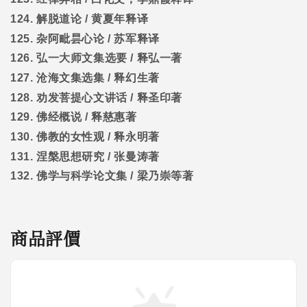
124.
解脱道论
/
黄夏年释译
125.
杂阿毗昙心论
/
苏军释译
126.
弘一大师文集选要
/
释弘一著
127.
沧海文集选集
/
释幻生著
128.
劝发菩提心文讲话
/
释圣印著
129.
佛经概说
/
释慈惠著
130.
佛教的女性观
/
释永明著
131.
涅槃思想研究
/
张曼涛著
132.
佛学与科学论文集
/
梁乃崇等著
商品評價