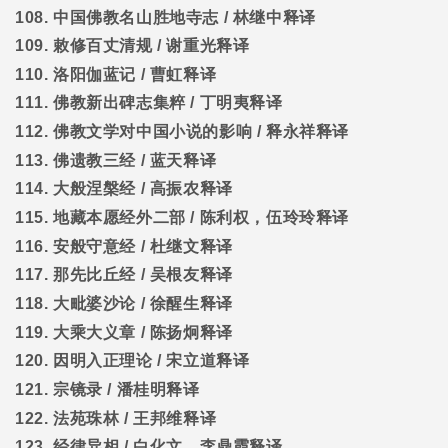
108.
中国佛教名山胜地寺志
/
林继中释译
109.
敕修百丈清规
/
谢重光释译
110.
洛阳伽蓝记
/
曹虹释译
111.
佛教新出碑志集粹
/
丁明夷释译
112.
佛教文学对中国小说的影响
/
释永祥释译
113.
佛遗教三经
/
蓝天释译
114.
大般涅槃经
/
高振农释译
115.
地藏本愿经外二部
/
陈利权，伍玲玲释译
116.
安般守意经
/
杜继文释译
117.
那先比丘经
/
吴根友释译
118.
大毗婆沙论
/
徐醒生释译
119.
大乘大义章
/
陈扬炯释译
120.
因明入正理论
/
宋立道释译
121.
宗镜录
/
潘桂明释译
122.
法苑珠林
/
王邦维释译
123.
经律异相
/
白化文，李鼎霞释译