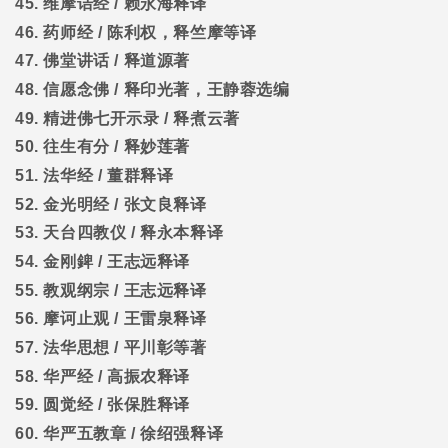
45.
维摩诘经
/
赖永海释译
46.
药师经
/
陈利权，释竺摩等译
47.
佛堂讲话
/
释道源著
48.
信愿念佛
/
释印光著，王静蓉选编
49.
精进佛七开示录
/
释煮云著
50.
往生有分
/
释妙莲著
51.
法华经
/
董群释译
52.
金光明经
/
张文良释译
53.
天台四教仪
/
释永本释译
54.
金刚錍
/
王志远释译
55.
教观纲宗
/
王志远释译
56.
摩诃止观
/
王雷泉释译
57.
法华思想
/
平川彰等著
58.
华严经
/
高振农释译
59.
圆觉经
/
张保胜释译
60.
华严五教章
/
徐绍强释译