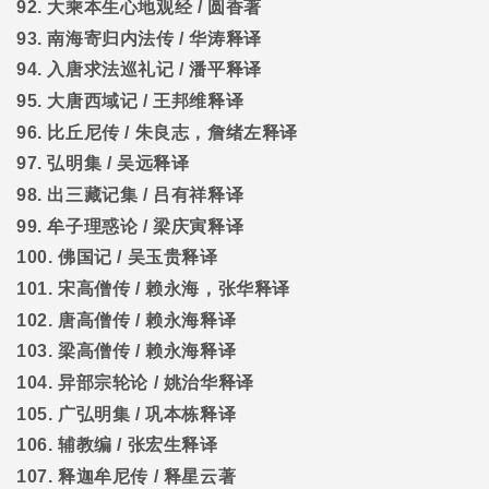
92.
大乘本生心地观经
/
圆香著
93.
南海寄归内法传
/
华涛释译
94.
入唐求法巡礼记
/
潘平释译
95.
大唐西域记
/
王邦维释译
96.
比丘尼传
/
朱良志，詹绪左释译
97.
弘明集
/
吴远释译
98.
出三藏记集
/
吕有祥释译
99.
牟子理惑论
/
梁庆寅释译
100.
佛国记
/
吴玉贵释译
101.
宋高僧传
/
赖永海，张华释译
102.
唐高僧传
/
赖永海释译
103.
梁高僧传
/
赖永海释译
104.
异部宗轮论
/
姚治华释译
105.
广弘明集
/
巩本栋释译
106.
辅教编
/
张宏生释译
107.
释迦牟尼传
/
释星云著