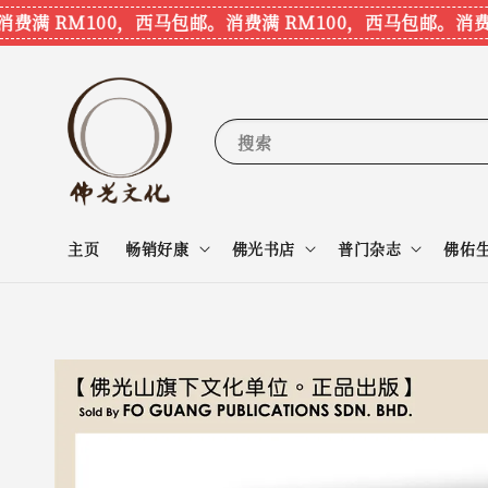
满 RM100，西马包邮。
消费满 RM100，西马包邮。
消费满 
搜索
主页
畅销好康
佛光书店
普门杂志
佛佑