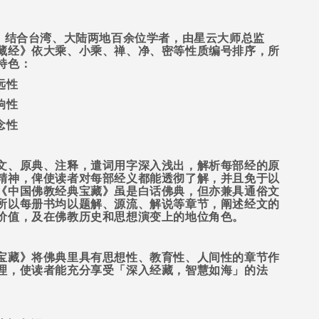
，结合台湾、大陆两地百余位学者，由星云大师总监
藏经》依大乘、小乘、禅、净、密等性质编号排序，所
特色：
远性
响性
念性
文、原典、注释，遣词用字深入浅出，解析每部经的原
精神，俾使读者对每部经义都能透彻了解，并且免于以
《中国佛教经典宝藏》虽是白话佛典，但亦兼具通俗文
所以每册书均以题解、源流、解说等章节，阐述经文的
价值，及在佛教历史和思想演变上的地位角色。
宝藏》将佛典里具有思想性、教育性、人间性的章节作
理，使读者能充分享受「深入经藏，智慧如海」的法