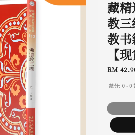
藏精选
教三
教书
【现
Regular
RM 42.9
price
總分:
0
-
0