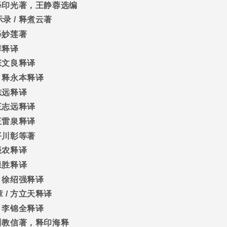
释印光著，王静蓉选编
示录
/
释煮云著
释妙莲著
群释译
张文良释译
/
释永本释译
志远释译
王志远释译
王雷泉释译
平川彰等著
振农释译
保胜释译
/
徐绍强释译
章
/
方立天释译
/
李锦全释译
川教信著，释印海释