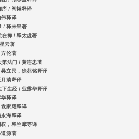
都序
/
阎韬释译
伯伟释译
录
/
释来果著
质在禅
/
释太虚著
星云著
/
方伦著
次第法门
/
黄连忠著
/
吴立民，徐荪铭释译
王月清释译
生下生经
/
业露华释译
露华释译
/
袁家耀释译
赖永海释译
利权，释竺摩等译
释道源著