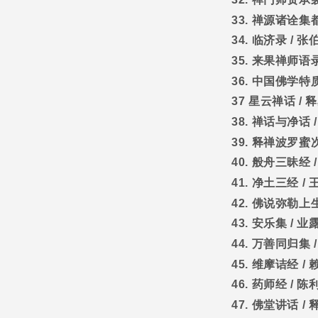
33.
禅源诸诠集
34.
临济录
/
张
35.
来果禅师语
36.
中国佛学特
37
星云禅话
/
释
38.
禅话与净话
39.
释禅波罗蜜
40.
般舟三昧经
41.
净土三经
/
42.
佛说弥勒上
43.
安乐集
/
业
44.
万善同归集
45.
维摩诘经
/
46.
药师经
/
陈
47.
佛堂讲话
/