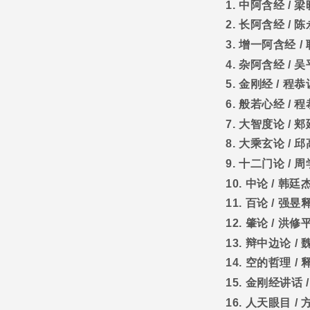
1.
中阿含经
/
梁
2.
长阿含经
/
陈
3.
增一阿含经
/
4.
杂阿含经
/
吴
5.
金刚经
/
程恭
6.
般若心经
/
程
7.
大智度论
/
郏
8.
大乘玄论
/
邱
9.
十二门论
/
周
10.
中论
/
韩廷
11.
百论
/
强昱
12.
肇论
/
洪修
13.
辩中边论
/
14.
空的哲理
/
15.
金刚经讲话
16.
人天眼目
/