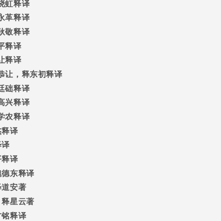
晓虹释译
永革释译
耿敬释译
平释译
让释译
恭让，释东初释译
廷础释译
高兴释译
学农释译
杰释译
释译
平释译
魏德东释译
释道安著
/
释星云著
方铭释译