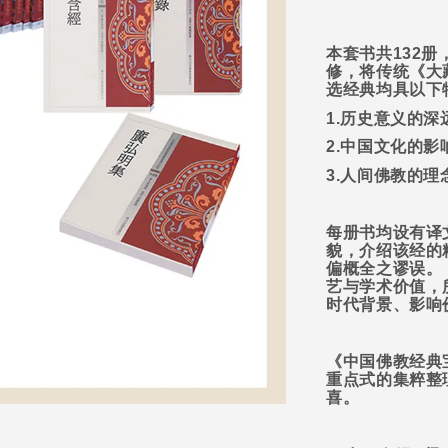
本套书共
132
册
修，将传统《大
选经典均具以下
1.
历史意义的深
2.
中国文化的影
3.
人间佛教的理
每册书均设有译
貌，介绍该经的
偏概全之谬误。
艺与学术价值，
时代背景、影响
《中国佛教经典
重点式的集粹整
喜。