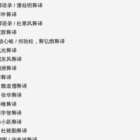
师语录
/
潘桂明释译
李申释译
师语录
/
杜寒风释译
董群释译
信心铭
/
何劲松，释弘悯释译
兆光释译
刑东风释译
相洲释译
群释译
/
魏道儒释译
/
张华释译
泽锋释译
张学智释译
徐小跃释译
/
杜晓勤释译
袭图
/
张春波释译