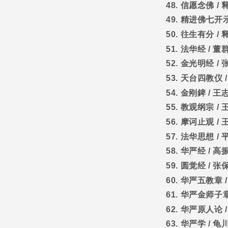
48.
信愿念佛
/
49.
精进佛七开
50.
往生有分
/
51.
法华经
/
董
52.
金光明经
/
53.
天台四教仪
54.
金刚錍
/
王
55.
教观纲宗
/
56.
摩诃止观
/
57.
法华思想
/
58.
华严经
/
高
59.
圆觉经
/
张
60.
华严五教章
61.
华严金师子
62.
华严原人论
63.
华严学
/
龟