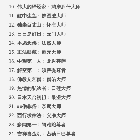
伟大的译经家：鸠摩罗什大师
缸中生莲：佛图澄大师
独坐百丈山：怀海大师
日日是好日：云门大师
本愿念佛：法然大师
正法眼藏：道元大师
中观第一人：龙树菩萨
解空第一：须菩提尊者
佛教文艺僧：僧佑大师
热情的弘法者：日莲大师
日本天台初祖：最澄大师
非僧非俗：亲鸾大师
西行求律法：义净大师
多闻第一：阿难陀尊者
吉祥喜金刚：密勒日巴尊者