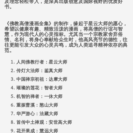
及理念轻松带入，是深具出版创意及国际视野的优质好
书。
《佛教高僧漫画全集》的制作，缘起于星云大师的愿心，
希望以健康有趣、精致活泼的漫画，将高僧的行谊与智
慧，作为现代人的心灵指标。尤其当一个宗教家舍弃俗
情、名利，将身心奉献给众生时，他高风亮节的德性，往
往更能引发大众的心灵共鸣，成为人类追寻精神依存的典
范。
人间佛教行者：星云大师
传灯大法师：鉴真大师
中国禅宗初祖：达摩大师
璀璨的莲花：智者大师
机智的禅者：一休大师
重振曹溪：憨山大师
华严游心：法藏大师
首传中土禅观：安世高大师
花开果成：慧远大师