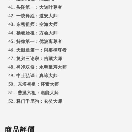
头陀第一：大迦叶尊者
一统释姓：道安大师
东密祖师：空海大师
杨岐始祖：方会大师
持律第一：优波离尊者
天眼通第一：阿那律尊者
复兴三论宗：吉藏大师
禅净双修：永明延寿大师
中土弘译：真谛大师
东塔初祖：怀素大师
曹溪六祖：惠能大师
释门千里驹：玄奘大师
商品評價