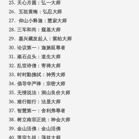
天心月圆：弘一大师
五祖黄梅：弘忍大师
仰山小释迦：慧寂大师
三车和尚：窥基大师
嘉兴藏发起人：紫柏大师
论议第一：迦旃延尊者
顽石点头：道生大师
乱世诗僧：寄禅大师
时时勤拂拭：神秀大师
倡导华严禅：宗密大师
无情说法：洞山良价大师
难行能行：法显大师
智慧第一：舍利弗尊者
树立南宗正统：神会大师
金山活佛：金山活佛
莲宗九祖：蕅益大师