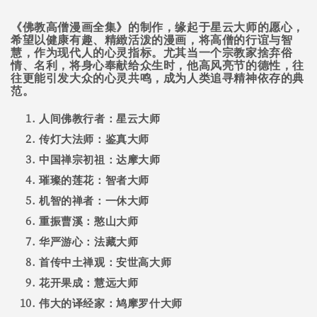
《佛教高僧漫画全集》的制作，缘起于星云大师的愿心，
希望以健康有趣、精緻活泼的漫画，将高僧的行谊与智
慧，作为现代人的心灵指标。尤其当一个宗教家捨弃俗
情、名利，将身心奉献给众生时，他高风亮节的德性，往
往更能引发大众的心灵共鸣，成为人类追寻精神依存的典
范。
人间佛教行者：星云大师
传灯大法师：鉴真大师
中国禅宗初祖：达摩大师
璀璨的莲花：智者大师
机智的禅者：一休大师
重振曹溪：憨山大师
华严游心：法藏大师
首传中土禅观：安世高大师
花开果成：慧远大师
伟大的译经家：鸠摩罗什大师