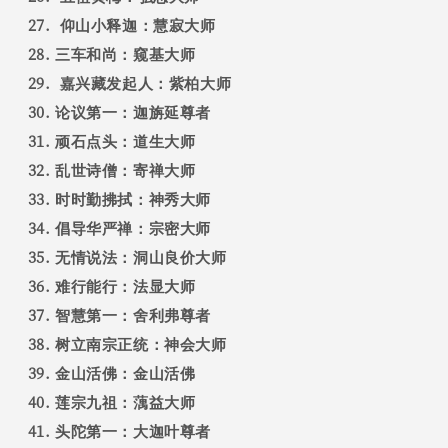
仰山小释迦：慧寂大师
三车和尚：窥基大师
嘉兴藏发起人：紫柏大师
论议第一：迦旃延尊者
顽石点头：道生大师
乱世诗僧：寄禅大师
时时勤拂拭：神秀大师
倡导华严禅：宗密大师
无情说法：洞山良价大师
难行能行：法显大师
智慧第一：舍利弗尊者
树立南宗正统：神会大师
金山活佛：金山活佛
莲宗九祖：蕅益大师
头陀第一：大迦叶尊者