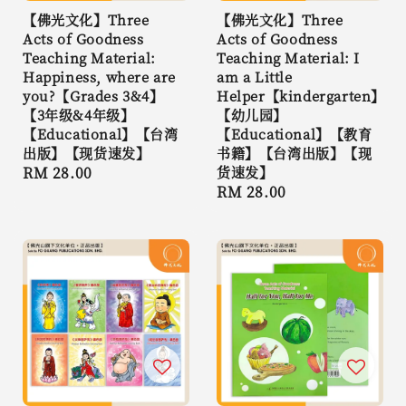
【佛光文化】Three
【佛光文化】Three
Acts of Goodness
Acts of Goodness
Teaching Material:
Teaching Material: I
Happiness, where are
am a Little
you?【Grades 3&4】
Helper【kindergarten】
【3年级&4年级】
【幼儿园】
【Educational】【台湾
【Educational】【教育
出版】【现货速发】
书籍】【台湾出版】【现
Regular
RM 28.00
货速发】
Regular
RM 28.00
price
price