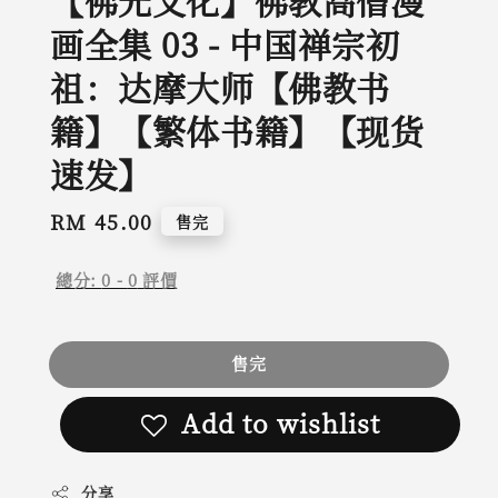
【佛光文化】佛教高僧漫
画全集 03 - 中国禅宗初
祖：达摩大师【佛教书
籍】【繁体书籍】【现货
速发】
Regular
RM 45.00
售完
price
總分:
0
-
0
評價
售完
Add to wishlist
分享