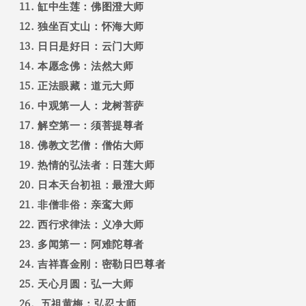
缸中生莲：佛图澄大师
独坐百丈山：怀海大师
日日是好日：云门大师
本愿念佛：法然大师
师
正法眼藏：道元大
中观第一人：龙树菩萨
解空第一：须菩提尊者
佛教文艺僧：僧佑大师
热情的弘法者：日莲大师
日本天台初祖：最澄大师
非僧非俗：亲鸾大师
西行求律法：义净大师
多闻第一：阿难陀尊者
吉祥喜金刚：密勒日巴尊者
天心月圆：弘一大师
五祖黄梅：弘忍大师