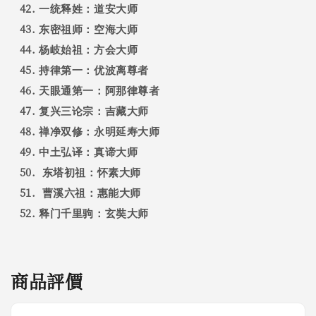
一统释姓：道安大师
东密祖师：空海大师
杨岐始祖：方会大师
持律第一：优波离尊者
天眼通第一：阿那律尊者
复兴三论宗：吉藏大师
禅净双修：永明延寿大师
中土弘译：真谛大师
东塔初祖：怀素大师
曹溪六祖：惠能大师
释门千里驹：玄奘大师
商品評價