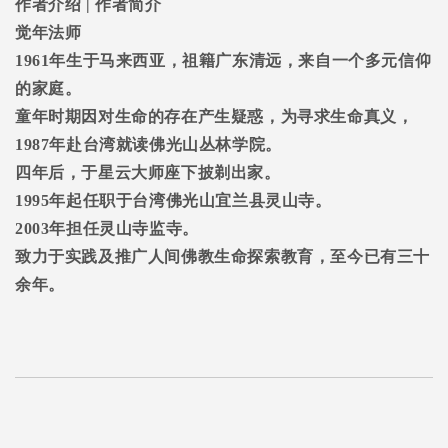
作者介绍
|
作者简介
觉年法师
1961
年生于马来西亚，祖籍广东清远，来自一个多元信仰
的家庭。
童年时期因对生命的存在产生疑惑，为寻求生命真义，
1987
年赴台湾就读佛光山丛林学院。
四年后，于星云大师座下披剃出家。
1995
年起任职于台湾佛光山宜兰县灵山寺。
2003
年担任灵山寺监寺。
致力于实践及推广人间佛教生命探索教育，至今已有三十
余年。