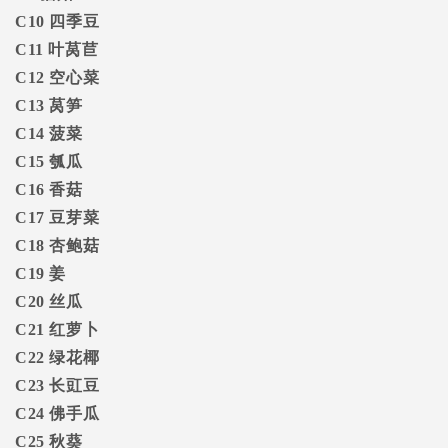
C10
四季豆
C11
叶莴苣
C12
空心菜
C13
莴笋
C14
菠菜
C15
瓠瓜
C16
香菇
C17
豆芽菜
C18
杏鲍菇
C19
姜
C20
丝瓜
C21
红萝卜
C22
绿花椰
C23
长豇豆
C24
佛手瓜
C25
秋葵