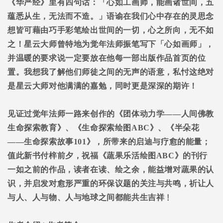
《华严经》里有四句话：「心如工画师，能画诸世间，五
蕴悉从生，无法而不造。」语谕在我们心中存在的灵思念
想皆可藉由巧手彩笔绘出世间的一切，心之所向，无不如
之！星云大师曾特地为觉年法师振笔写下「心如画师」，
并温暖的要求说一定要放在他每一部出版作品首页的位
置。我想我了解他们师徒之间的无声的语意，私忖这绝对
是星云大师对他满满的嘉勉，同时更是深深的期许！
见证过觉年法师一路来创作的《团体动力学
――
人间佛教
生命探索教育》、《生命探索绘图
ABC
》、《半朵花
――
生命探索故事
101
》，所带来的启迪与疗愈的能量；
值此新书付梓前夕，祝福《蔬果乐活绘图
ABC
》的刊行
一如之前的作品，读者在读、绘之余，能益增对蔬果的认
识，并启发对愈形严重的环保议题的关注与共鸣，祈让人
与人、人与物、人与地球之间都能共生吉祥﹗