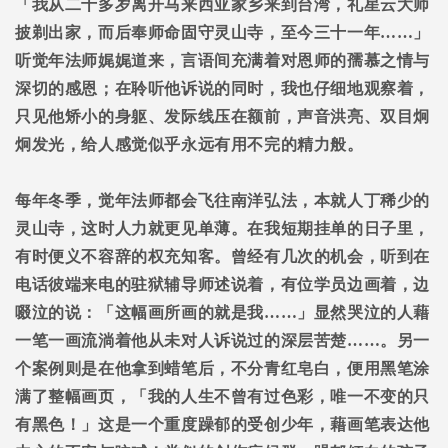
「我从二十多岁离开马来西亚家乡来到台湾，礼星云大师
披剃出家，而后奉师命固守灵山寺，至今三十一年
……
」
听觉年法师娓娓道来，言语间充满着对恩师的孺慕之情与
深切的感恩；在聆听他诉说的同时，我也仔细地观察着，
只见他矫小的身躯、发际线压在额前，声音洪亮、双目炯
炯发光，给人感觉似乎永远有用不完的精力般。
每年冬季，觉年法师都会飞往南洋弘法，本就人丁稀少的
灵山寺，这时人力就更见单薄。在我短期挂单的日子里，
有时便义不容辞的权充知客。曾经有几次的机会，听到在
电话彼端来电的驻狱辅导师述说着，有位学员边画着，边
啜泣的说：「这幅画所画的就是我
……
」显然哭泣的人藉
一笔一画流淌着他从未对人诉说过的深层苦楚
……
。另一
个案例则是在他拿到蜡笔后，不分青红皂白，便用黑笔涂
满了整幅画页，「我的人生不曾有过色彩，唯一不变的只
有黑色！」这是一个重度躁郁的受创少年，藉画笔表达他