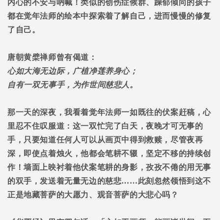
内心的不安与吶喊！类似的创伤症候群、躁郁倾向的孩子
都在觉年法师的绘本中探索着了解自己，进而慢慢的修复
了自己。
唐朝黄檗禅师曾有偈道：
心如大海无边际，广植净莲养身心；
自有一双无事手，为作世间慈悲人。
那一天的深夜，我看着觉年法师一如既往的伏案赶稿，心
里忍不住叹服道：这一双忙完了白天，夜晚才可无事的
手，只要知道任何人可以从画页中得到救赎，尽管夜再
深，即使点着烛火，他都会笔耕不辍，坚定不移的持续创
作！墙面上映衬着他伏案笔耕的身影，孜孜不倦的用无事
的双手，发送着无量无边的慈悲
……
此刻忽然领悟到这不
正是地藏菩萨的大愿力、观音菩萨的大悲心吗？