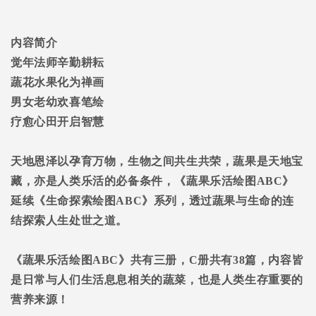
内容简介
觉年法师辛勤耕耘
蔬花水果化为禅画
男女老幼欢喜笔绘
疗愈心田开启智慧
天地恩泽以孕育万物，生物之间共生共荣，蔬果是天地宝
藏，亦是人类乐活的必备条件，《蔬果乐活绘图
ABC
》
延续《生命探索绘图
ABC
》系列，透过蔬果与生命的连
结探索人生处世之道。
《蔬果乐活绘图
ABC
》共有三册，
C
册共有
38
篇，内容皆
是日常与人们生活息息相关的蔬菜，也是人类生存重要的
营养来源！