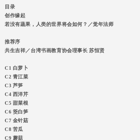
目录
创作缘起
若没有蔬果，人类的世界将会如何？／觉年法师
推荐序
共生吉祥／台湾书画教育协会理事长
苏恒贤
C1
白萝卜
C2
青江菜
C3
芦笋
C4
西洋芹
C5
甜菜根
C6
筊白笋
C7
金针菇
C8
苦瓜
C9
蘑菇