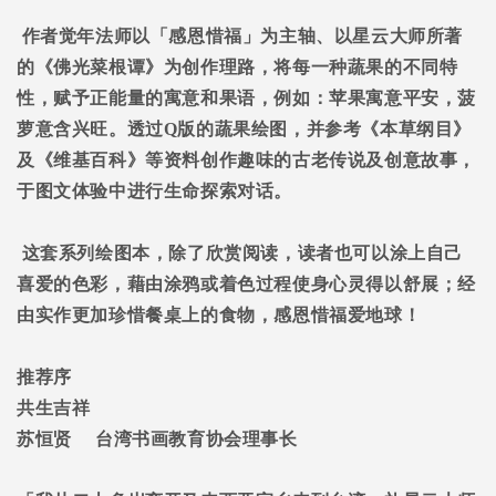
作者觉年法师以「感恩惜福」为主轴、以星云大师所著
的《佛光菜根谭》为创作理路，将每一种蔬果的不同特
性，赋予正能量的寓意和果语，例如：苹果寓意平安，菠
萝意含兴旺。透过
Q
版的蔬果绘图，并参考《本草纲目》
及《维基百科》等资料创作趣味的古老传说及创意故事，
于图文体验中进行生命探索对话。
这套系列绘图本，除了欣赏阅读，读者也可以涂上自己
喜爱的色彩，藉由涂鸦或着色过程使身心灵得以舒展；经
由实作更加珍惜餐桌上的食物，感恩惜福爱地球！
推荐序
共生吉祥
苏恒贤
台湾书画教育协会理事长