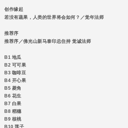
创作缘起
若没有蔬果，人类的世界将会如何？／觉年法师
推荐序
推荐序／佛光山新马泰印总住持
觉诚法师
B1
地瓜
B2
可可果
B3
咖啡豆
B4
开心果
B5
菱角
B6
花生
B7
白果
B8
稻穗
B9
核桃
B10
莲子