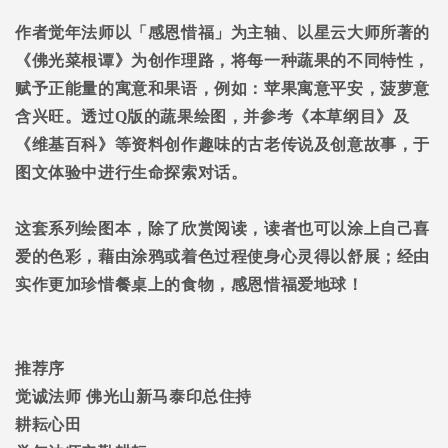
作者觉年法师以「感恩惜福」为主轴、以星云大师所著的
《佛光菜根谭》为创作理路，将每一种蔬果的不同特性，
赋予正能量的寓意和果语，例如：苹果寓意平安，菠萝意
含兴旺。透过
Q
版的蔬果绘图，并参考《本草纲目》及
《维基百科》等资料创作趣味的古老传说及创意故事，于
图文体验中进行生命探索对话。
这套系列绘图本，除了欣赏阅读，读者也可以涂上自己喜
爱的色彩，藉由涂鸦或着色过程使身心灵得以舒展；经由
实作更加珍惜餐桌上的食物，感恩惜福爱地球！
推荐序
觉诚法师
佛光山新马泰印总住持
耕耘心田