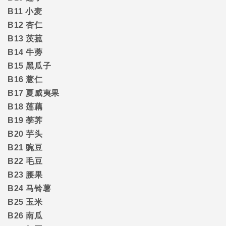
B11
小麦
B12
杏仁
B13
茨菰
B14
牛蒡
B15
黑瓜子
B16
薏仁
B17
夏威夷果
B18
莲藕
B19
荸荠
B20
芋头
B21
豌豆
B22
毛豆
B23
腰果
B24
马铃薯
B25
玉米
B26
南瓜