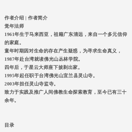
作者介绍
|
作者简介
觉年法师
1961
年生于马来西亚，祖籍广东清远，来自一个多元信仰
的家庭。
童年时期因对生命的存在产生疑惑，为寻求生命真义，
1987
年赴台湾就读佛光山丛林学院。
四年后，于星云大师座下披剃出家。
1995
年起任职于台湾佛光山宜兰县灵山寺。
2003
年担任灵山寺监寺。
致力于实践及推广人间佛教生命探索教育，至今已有三十
余年。
目录