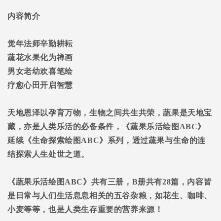
内容简介
觉年法师辛勤耕耘
蔬花水果化为禅画
男女老幼欢喜笔绘
疗愈心田开启智慧
天地恩泽以孕育万物，生物之间共生共荣，蔬果是天地宝
藏，亦是人类乐活的必备条件，《蔬果乐活绘图
ABC
》
延续《生命探索绘图
ABC
》系列，透过蔬果与生命的连
结探索人生处世之道。
《蔬果乐活绘图
ABC
》共有三册，
B
册共有
28
篇，内容皆
是日常与人们生活息息相关的五谷杂粮，如花生、咖啡、
小麦等等，也是人类生存重要的营养来源！