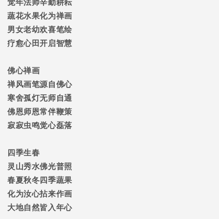
觉年法师辛勤耕耘
蔬花水果化为禅画
男女老幼欢喜笔绘
疗愈心田开启智慧
佛心禅画
禅风画笔源自佛心
寒舍孤灯无师自通
佛恩师恩常伴鞭策
寂寂虫鸣觉心磊落
四季生春
灵山秀水佛光普照
春夏秋冬四季蔬果
化为汝心拈来作画
大地自然皆入年心