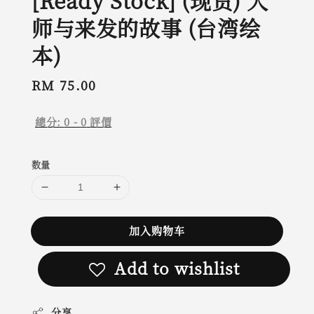
[Ready Stock] (现货) 大
师与来发的故事 (台湾绘
本)
Regular
RM 75.00
price
總分:
0
-
0
評價
数量
加入购物车
Add to wishlist
分享