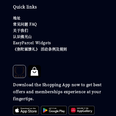
Quick links
地址
常见问题 FAQ
关于我们
认识佛光山
EasyParcel Widgets
《弥陀诞馈礼》 活动条例及规则
Download the Shopping App now to get best
offers and memberships experience at your
fingertips.