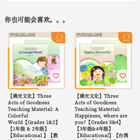
你也可能会喜欢。。。
【佛光文化】Three
【佛光文化】Three
Acts of Goodness
Acts of Goodness
Teaching Material: A
Teaching Material:
Colorful
Happiness, where are
World【Grades 1&2】
you?【Grades 3&4】
【1年级 & 2年级】
【3年级&4年级】
【Educational 】【教
【Educational】【台湾