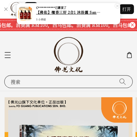
Shopping: 追踪您的订单
C************
已購買了
打开
您信赖的商店
【佛佑】檀香三好 2合1 沐浴露 Sandalwood Hair&Body Shampoo【1套3支】【750ml一支】【现货速发】
5 小時前
马包邮。
消费满 RM100，西马包邮。
消费满 RM100，西马包邮。
搜索