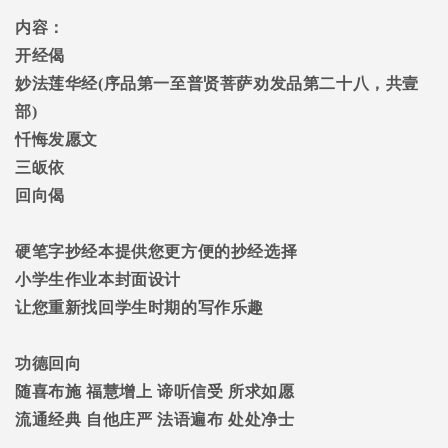
内容：
开经偈
妙法莲华经
(
序品第一至普贤菩萨劝发品第二十八，共壹
部
)
忏悔发愿文
三皈依
回向偈
硬笔字抄经本提供您更方便的抄经选择
小学生作业本封面设计
让您重新找回学生时期的写作乐趣
功德回向
随喜布施
福慧增上
谛听信受
所求如愿
流通经典
自他庄严
法语遍布
处处净士