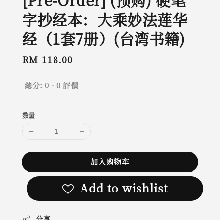
[Pre-Order] (预购) 硬笔
字抄经本：大乘妙法莲华
经（1套7册）(台湾书籍)
Regular
RM 118.00
price
總分:
0
-
0
評價
数量
加入购物车
Add to wishlist
分享