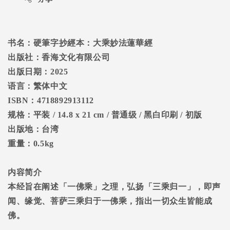
书名：
硬筆字抄經本：大乘妙法蓮華經
出版社：香海文化有限公司
出版日期：
2025
语言：繁体中文
ISBN
：
4718892913112
规格：平装
/ 14.8 x 21 cm /
普通级
/
黑白印刷
/
初版
出版地：台湾
重量：
0.5kg
内容简介
本经旨在阐述「一佛乘」之理，弘扬「三乘归一」，即声
闻、缘觉、菩萨三乘归于一佛乘，指出一切众生皆能成
佛。