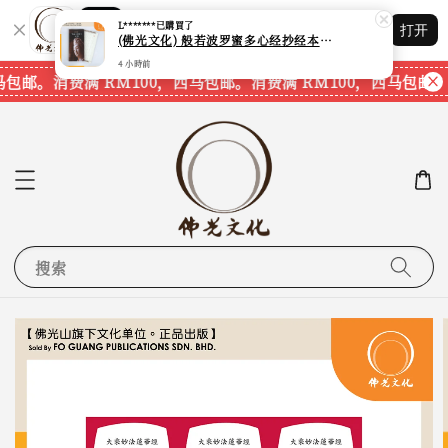
Shopping: 追踪您的订单
L*******
已購買了
打开
您信赖的商店
(佛光文化) 般若波罗蜜多心经抄经本 Prajna Paramita Heart Sutra (30pcs/pack) 现货速发
4 小時前
马包邮。
消费满 RM100，西马包邮。
消费满 RM100，西马包邮。
搜索