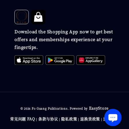
Download the Shopping App now to get best
offers and memberships experience at your
fingertips.
EasyStore
© 2026 Fo Guang Publications. Powered by
常见问题 FAQ
条款与协议
隐私政策
退换货政策
送货政策
|
|
|
|