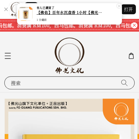
Shopping: 追踪您的订单
有人
已購買了
打开
您信赖的商店
【佛佑】百年水沉盘香 1小时【佛光文化】【现货速发】
1 分鐘前
马包邮。
消费满 RM100，西马包邮。
消费满 RM100，西马包邮。
搜索