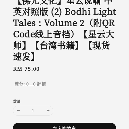
【佛光文化】星云说喻 中
英对照版 (2) Bodhi Light
Tales : Volume 2（附QR
Code线上音档）【星云大
师】【台湾书籍】【现货
速发】
Regular
RM 75.00
price
總分:
0
-
0
評價
数量
加入购物车