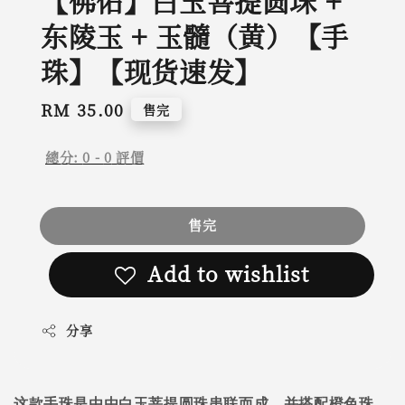
【佛佑】白玉菩提圆珠 +
东陵玉 + 玉髓（黄）【手
珠】【现货速发】
Regular
RM 35.00
售完
price
總分:
0
-
0
評價
售完
Add to wishlist
分享
这款手珠是由由白玉菩提圆珠串联而成，并搭配橙色珠