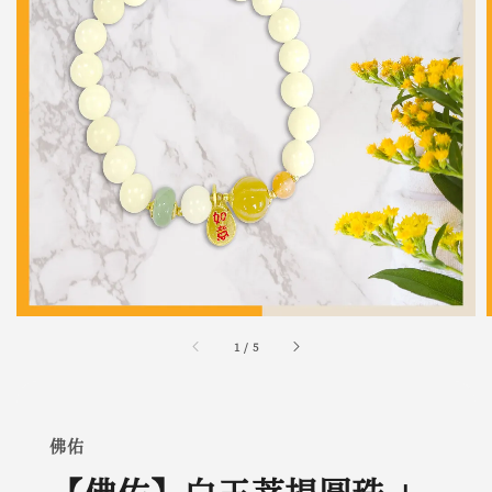
1
/
5
佛佑