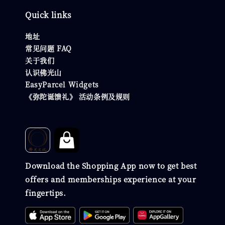
Quick links
地址
常见问题 FAQ
关于我们
认识佛光山
EasyParcel Widgets
《弥陀诞馈礼》 活动条例及规则
Download the Shopping App now to get best
offers and memberships experience at your
fingertips.