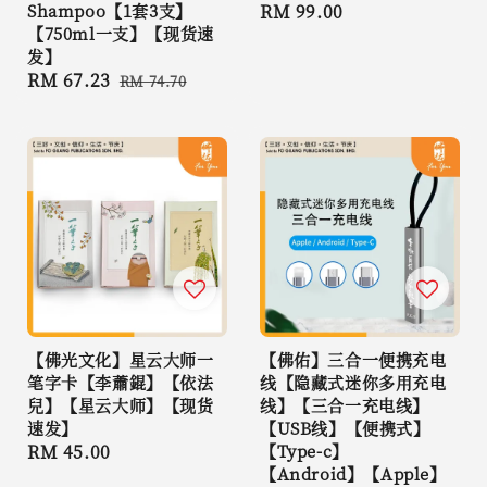
Shampoo【1套3支】
Regular
RM 99.00
【750ml一支】【现货速
price
发】
Sale
RM 67.23
Regular
RM 74.70
price
price
【佛光文化】星云大师一
【佛佑】三合一便携充电
笔字卡【李蕭錕】【依法
线【隐藏式迷你多用充电
兒】【星云大师】【现货
线】【三合一充电线】
速发】
【USB线】【便携式】
Regular
RM 45.00
【Type-c】
【Android】【Apple】
price