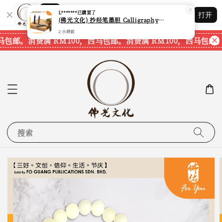
Shopping: 追踪您的订单
L*******
已購買了
打开
您信赖的商店
(佛光文化) 抄经笔墨胆 Calligraphy Writing Pen Refill Pack CPS40 现货速发
2 小時前
马包邮。
消费满 RM100，西马包邮。
消费满 RM100，西马包邮。
搜索