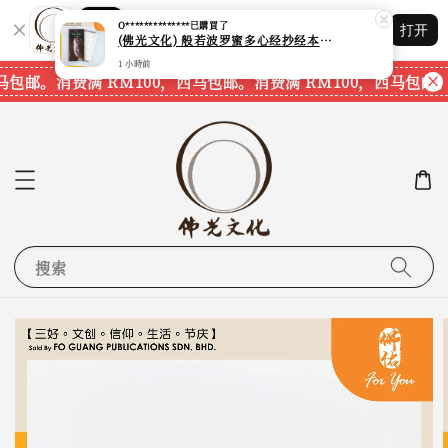
Shopping: 追踪您的订单
O**************
已購買了
打开
您信赖的商店
(佛光文化) 般若波罗蜜多心经抄经本 Prajna Paramita Heart Sutra (30pcs/pack) 现货速发
1 小時前
马包邮。
消费满 RM100，西马包邮。
消费满 RM100，西马包邮。
搜索