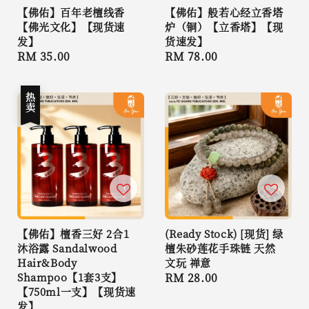
【佛佑】百年老檀线香
【佛佑】般若心经立香塔
【佛光文化】【现货速
炉（铜）【立香塔】【现
发】
货速发】
Regular
RM 35.00
Regular
RM 78.00
price
price
热卖
【佛佑】檀香三好 2合1
(Ready Stock) [现货] 绿
沐浴露 Sandalwood
檀朱砂莲花手珠链 天然
Hair&Body
文玩 禅意
Shampoo【1套3支】
Regular
RM 28.00
【750ml一支】【现货速
price
发】