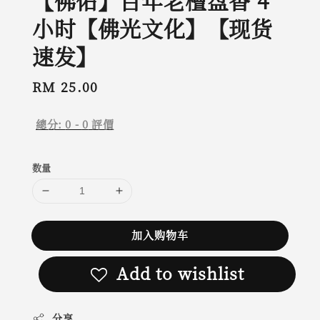
【佛佑】百年老檀盘香 4
小时【佛光文化】【现货
速发】
Regular
RM 25.00
price
總分:
0
-
0
評價
数量
加入购物车
Add to wishlist
分享