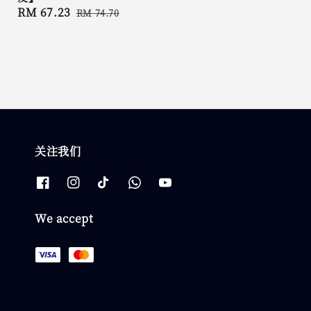
Sale
RM 67.23
Regular
RM 74.70
price
price
关注我们
We accept