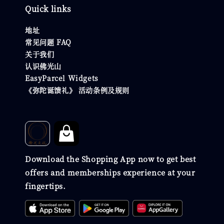
Quick links
地址
常见问题 FAQ
关于我们
认识佛光山
EasyParcel Widgets
《弥陀诞馈礼》 活动条例及规则
Download the Shopping App now to get best
offers and memberships experience at your
fingertips.