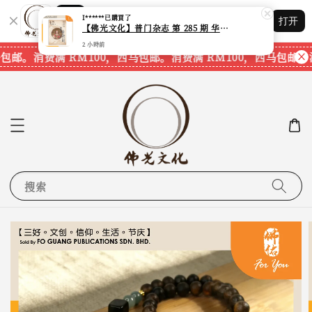
Shopping: 追踪您的订单
I******
已購買了
打开
您信赖的商店
【佛光文化】普门杂志 第 285 期 华严经普贤十大愿 成佛的十个殊胜法门【独家出版】【现货速发】
2 小時前
包邮。
消费满 RM100，西马包邮。
消费满 RM100，西马包邮。
消
搜索