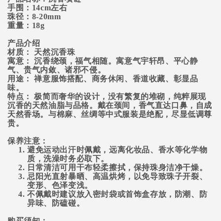
手围：14cm左右
珠径：8-20mm
重量：18g
产品介绍
材质：
天然沉香珠
寓意：
沉香绕颈，福气相随。寓意气宇轩昂、平心静
气、贵气内敛、诸邪不侵。
用途：
禅意服饰搭配、商务休闲、香道收藏、彰显品
味。
特点：
极简而奢华的设计，没有繁复的堆砌，纯粹展现
沉香的天然油脂与品格。戴在颈间，香气直达口鼻，自成
天然香场。与棉麻、丝绸等中式服装是绝配，尽显低调尊
贵。
保养注意：
避免运动出汗时佩戴，远离化妆品、香水等化学物
质，洗澡时务必取下。
日常清洁可用干布轻柔擦拭，保持珠身洁净干燥。
忌阳光直射暴晒、高温烘烤，以免导致珠子开裂、
变形、色泽变浅。
不佩戴时建议放入密封袋或首饰盒存放，防潮、防
异味、防磕碰。
购买须知：