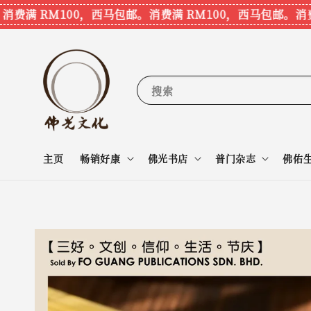
满 RM100，西马包邮。
消费满 RM100，西马包邮。
消费满 
搜索
主页
畅销好康
佛光书店
普门杂志
佛佑