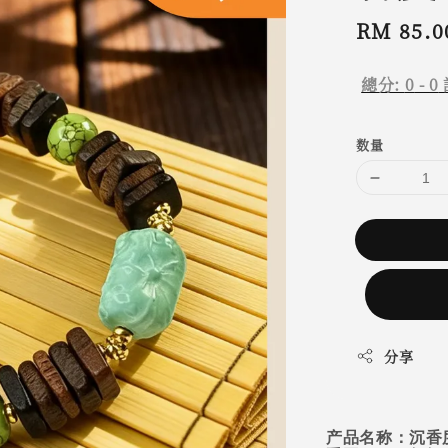
Regular
RM 85.0
price
總分:
0
-
0
数量
分享
产品名称：
沉香