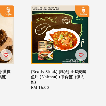
 沉水黃棋
(Ready Stock) [现货] 亚叁麦鳕
鏈)
鱼片 (Ahimsa) (即食包) (懒人
包)
Regular
RM 16.00
price