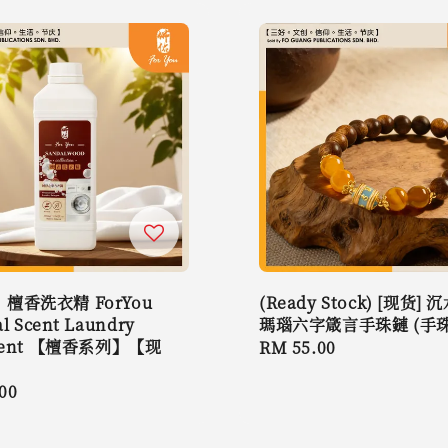
檀香洗衣精 ForYou
(Ready Stock) [现货]
al Scent Laundry
瑪瑙六字箴言手珠鏈 (手珠
rgent 【檀香系列】【现
Regular
RM 55.00
】
price
r
00