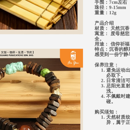
手围：7cm左右
珠径：9-15mm
重量：12g
产品介绍
材质：
天然沉香
寓意：
度母慈悲
全。
用途：
信仰祈福
特点：
沉香的醇
感受到一份宁静
保养注意：
避免运动
必取下。
日常清洁
忌阳光直
浅。
不佩戴时
碰。
购买须知：
天然材质
异，属于