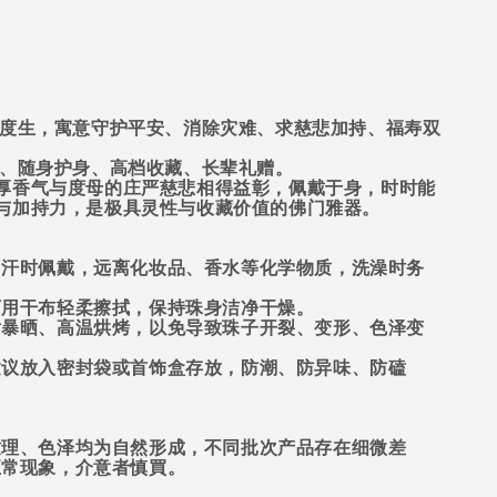
度生，寓意守护平安、消除灾难、求慈悲加持、福寿双
、随身护身、高档收藏、长辈礼赠。
厚香气与度母的庄严慈悲相得益彰，佩戴于身，时时能
与加持力，是极具灵性与收藏价值的佛门雅器。
出汗时佩戴，远离化妆品、香水等化学物质，洗澡时务
可用干布轻柔擦拭，保持珠身洁净干燥。
射暴晒、高温烘烤，以免导致珠子开裂、变形、色泽变
建议放入密封袋或首饰盒存放，防潮、防异味、防磕
纹理、色泽均为自然形成，不同批次产品存在细微差
正常现象，介意者慎買。