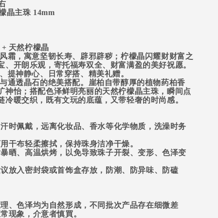
右
檬晶
主珠
14mm
 + 天然柠檬晶
经风霜，寓意坚韧长寿、辟邪辟秽；柠檬晶闪耀财财富之
宝、开朗乐观，寄托福寿双全、财富满盈的美好祝愿。
福、提神静心、日常穿搭、精美礼赠。
质与通透晶石的绝美搭配。崖柏自带醇厚的植物药柏香
旷神怡；搭配色泽鲜明亮丽的天然柠檬晶主珠，瞬间点
链冷暖交织，既有文玩的底蕴，又带轻奢的时尚感。
出汗时佩戴，远离化妆品、香水等化学物质，洗澡时务
可用干布轻柔擦拭，保持珠身洁净干燥。
射暴晒、高温烘烤，以免导致珠子开裂、变形、色泽变
建议放入密封袋或首饰盒存放，防潮、防异味、防磕
纹理、色泽均为自然形成，不同批次产品存在细微差
正常现象，介意者慎買。