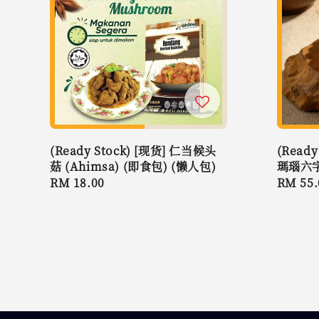
(Ready Stock) [现货] 仁当候头
(Read
菇 (Ahimsa) (即食包) (懒人包)
瑪瑙六字
Regular
RM 18.00
Regula
RM 55.
price
price