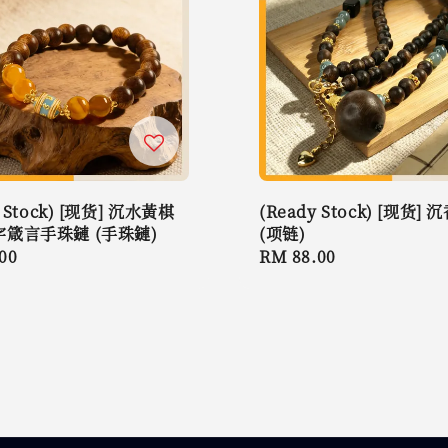
y Stock) [现货] 沉水黃棋
(Ready Stock) [现货]
箴言手珠鏈 (手珠鏈)
(项链)
r
00
Regular
RM 88.00
price