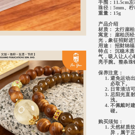
手围：
11.5
cm左
珠径：
5
mm
、
柠
重量：
15
g
产品介绍
材质： 太行崖柏
寓意： 崖柏历
光，象征招财进
用途： 招财纳
特点： 沉稳木
气，吸入让人心
亮手腕。整条珠
保养注意：
避免运动
必取下。
日常清洁
忌阳光直
浅。
不佩戴时
碰。
购买须知：
天然材质
异，属于