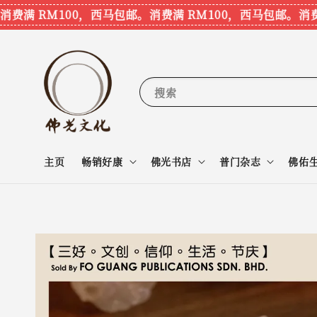
满 RM100，西马包邮。
消费满 RM100，西马包邮。
消费满 
搜索
主页
畅销好康
佛光书店
普门杂志
佛佑