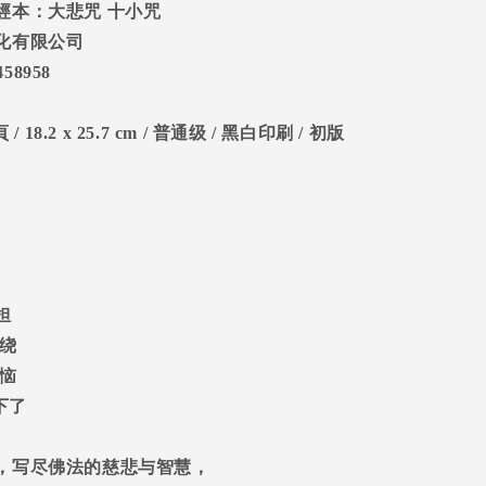
經本：大悲咒
十小咒
化有限公司
458958
頁
/ 18.2 x 25.7 cm /
普通级
/
黑白印刷
/
初版
担
绕
恼
下了
，写尽佛法的慈悲与智慧，