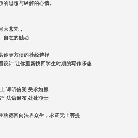
净的思想与经解的心情。
写大悲咒，
、自在的触动
供你更方便的抄经选择
面设计
让你重新找回学生时期的写作乐趣
上
谛听信受
受求如愿
严
法语遍布
处处净士
经功德回向法界众生，求证无上菩提