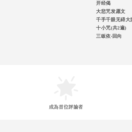
开经偈
大悲咒发愿文
千手千眼无碍大
十小咒
(
共
2
遍
)
三皈依
‧
回向
成為首位評論者