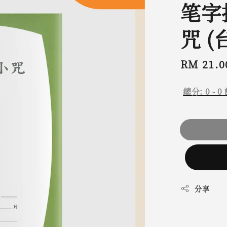
笔字
咒 (
Regular
RM 21.0
price
總分:
0
-
0
分享