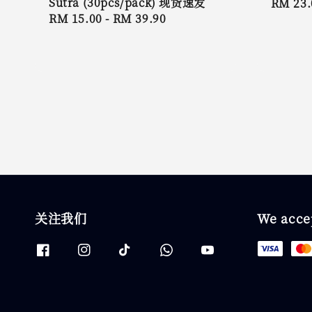
Sutra (30pcs/pack) 现货速发
Regula
RM 23.
Regular
RM 15.00
-
RM 39.90
price
price
关注我们
We acce