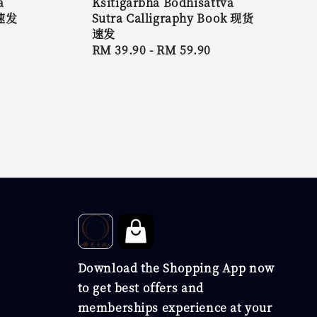
a
Ksitigarbha Bodhisattva
货速发
Sutra Calligraphy Book 现货
速发
Regular
RM 39.90
-
RM 59.90
price
Download the Shopping App now
to get best offers and
memberships experience at your