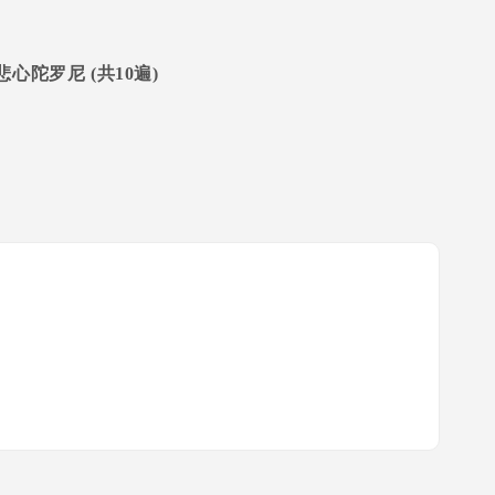
悲心陀罗尼
(
共
10
遍
)