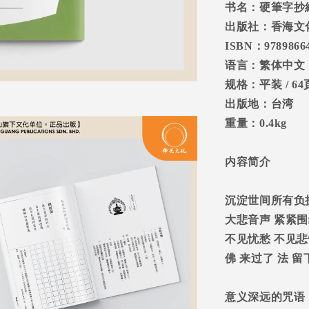
书名：硬筆字抄
出版社：香海文
ISBN
：
9789866
语言：繁体中文
规格：平装
/ 64
出版地：台湾
重量：
0.4kg
内容简介
沉淀世间所有负
大悲音声
紧紧围
不见忧愁
不见悲
佛
来过了
法
留
意义深远的咒语