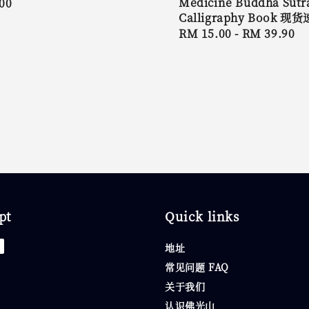
Medicine Buddha Sutr
r
00
Calligraphy Book 现
Regular
RM 15.00
-
RM 39.90
price
pt
Quick links
地址
常见问题 FAQ
关于我们
认识佛光山