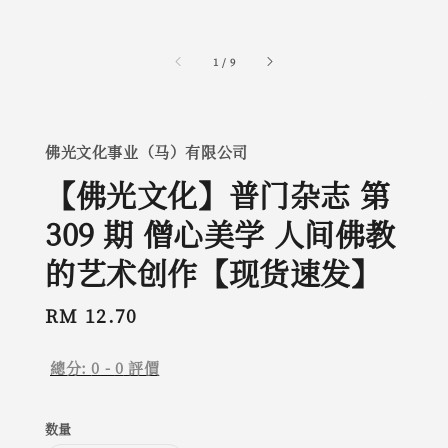
1
/
9
佛光文化事业（马）有限公司
【佛光文化】普门杂志 第
309 期 僧心美学 人间佛教
的艺术创作【现货速发】
Regular
RM 12.70
price
總分:
0
-
0
評價
数量