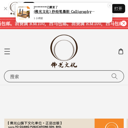
Shopping: 追踪您的订单
J*********
已購買了
打开
您信赖的商店
(佛光文化) 抄经笔墨胆 Calligraphy Writing Pen Refill Pack CPS40 现货速发
1 小時前
马包邮。
消费满 RM100，西马包邮。
消费满 RM100，西马包邮。
搜索