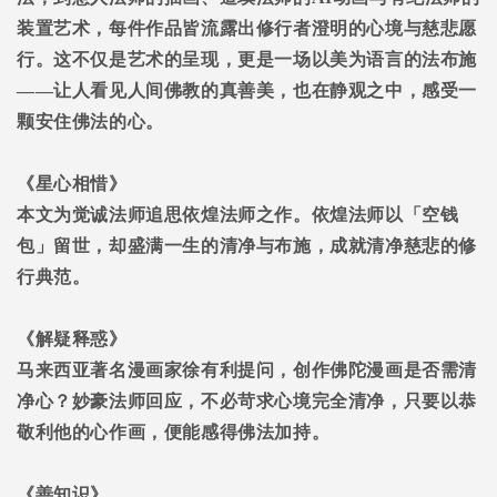
装置艺术，每件作品皆流露出修行者澄明的心境与慈悲愿
行。这不仅是艺术的呈现，更是一场以美为语言的法布施
——让人看见人间佛教的真善美，也在静观之中，感受一
颗安住佛法的心。
《星心相惜》
本文为觉诚法师追思依煌法师之作。依煌法师以「空钱
包」留世，却盛满一生的清净与布施，成就清净慈悲的修
行典范。
《解疑释惑》
马来西亚著名漫画家徐有利提问，创作佛陀漫画是否需清
净心？妙豪法师回应，不必苛求心境完全清净，只要以恭
敬利他的心作画，便能感得佛法加持。
《善知识》