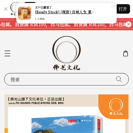
Shopping: 追踪您的订单
王**
已購買了
打开
您信赖的商店
[Ready Stock] (现货) 百味人生 菜根谭 盲盒 (本地周边) (有隐藏款) (内含星云大师法语)
2 小時前
马包邮。
消费满 RM100，西马包邮。
消费满 RM100，西马包邮。
搜索