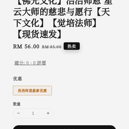
【佛光文化】浩浩师恩 星
云大师的慈悲与愿行【天
下文化】【觉培法师】
【现货速发】
Sale
RM 56.00
Regular
热卖
RM 85.00
price
price
總分:
0
-
0
評價
优惠
浩浩师恩最新优惠
数量