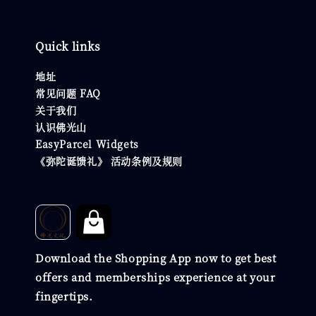
Quick links
地址
常见问题 FAQ
关于我们
认识佛光山
EasyParcel Widgets
《弥陀诞馈礼》 活动条例及规则
Download the Shopping App now to get best
offers and memberships experience at your
fingertips.