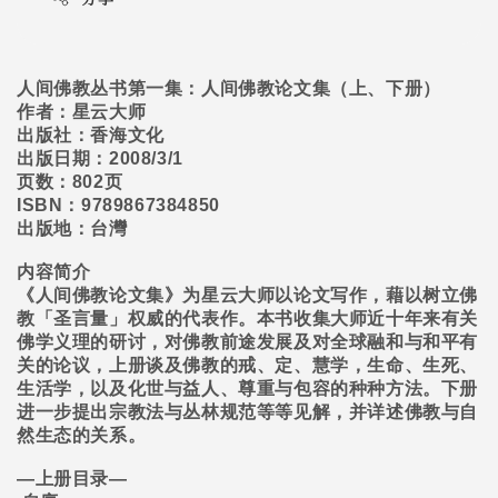
人间佛教丛书第一集：人间佛教论文集（上、下册）
作者：星云大师
出版社：香海文化
出版日期：
2008/3/1
页数：
802
页
ISBN
：
9789867384850
出版地：台灣
内容简介
《人间佛教论文集》为星云大师以论文写作，藉以树立佛
教「圣言量」权威的代表作。本书收集大师近十年来有关
佛学义理的研讨，对佛教前途发展及对全球融和与和平有
关的论议，上册谈及佛教的戒、定、慧学，生命、生死、
生活学，以及化世与益人、尊重与包容的种种方法。下册
进一步提出宗教法与丛林规范等等见解，并详述佛教与自
然生态的关系。
―
上册目录
―