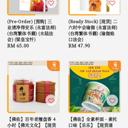
(Pre-Order) [预购] 三
(Ready Stock) [现货] 二
业清净得安乐 (永富法师)
六时中会瑜伽 (永富法师)
(台湾繁体书籍) (水陆法
(台湾繁体书籍) (瑜伽焰
会) (梁皇宝忏)
口法会)
Regular
RM 65.00
Regular
RM 47.90
price
price
【佛佑】百年老檀盘香 4
【佛佑】全素杯面 - 索托
小时【佛光文化】【现货
口味【乐乐】【现货速