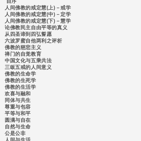
自序
人间佛教的戒定慧
(
上
)
－戒学
人间佛教的戒定慧
(
中
)
－定学
人间佛教的戒定慧
(
下
)
－慧学
论佛教民主自由平等的真义
从四圣谛到四弘誓愿
六波罗蜜自他两利之评析
佛教的慈悲主义
禅门的自觉教育
中国文化与五乘共法
三皈五戒的人间意义
佛教的生命学
佛教的生死学
佛教的生活学
欢喜与融和
同体与共生
尊重与包容
平等与和平
圆满与自在
自然与生命
公是公非
人间与生活