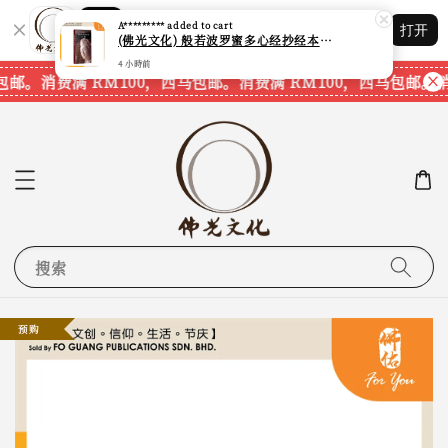
Shopping: 追踪您的订单
A*********
added to cart
打开
您信赖的商店
(佛光文化) 般若波罗蜜多心经抄经本 Prajna Paramita Heart Sutra (30pcs/pack) 现货速发
4 小時前
包邮。
消费满 RM100，西马包邮。
消费满 RM100，西马包邮。
消
搜索
预购