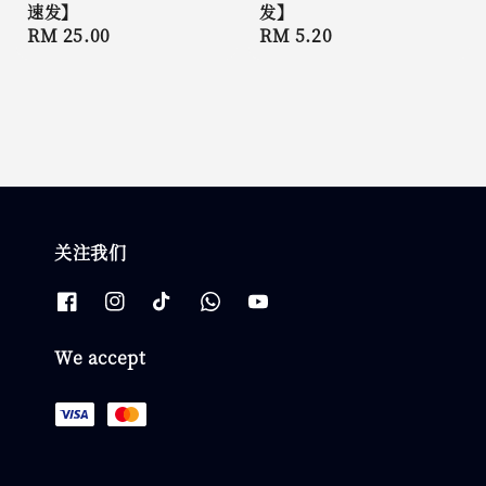
速发】
发】
Regular
RM 25.00
Regular
RM 5.20
price
price
关注我们
We accept