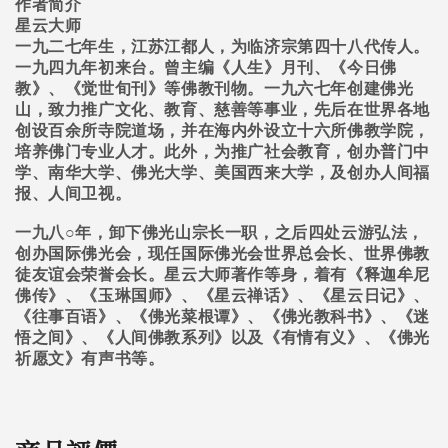
作者简介
星云大师
一九二七年生，江苏江都人，为临济宗第四十八代传人。
一九四九年初来台。曾主编《人生》月刊、《今日佛
教》、《觉世旬刊》等佛教刊物。一九六七年创建佛光
山，致力推广文化、教育、慈善等事业，先后在世界各地
创设百余所寺院道场，并在海内外设立十六所佛教学院，
培养佛门专业人才。此外，为推广社会教育，创办普门中
学、南华大学、佛光大学、美国西来大学，及创办人间福
报、人间卫视。
一九八○年，卸下佛光山宗长一职，之后四处云游弘法，
创办国际佛光会，现任国际佛光会世界总会长、世界佛教
徒友谊会荣誉会长。星云大师著作等身，着有《释迦牟尼
佛传》、《玉琳国师》、《星云禅话》、《星云日记》、
《往事百语》、《佛光菜根谭》、《佛光教科书》、《迷
悟之间》、《人间佛教系列》以及《有情有义》、《佛光
祈愿文》有声书等。