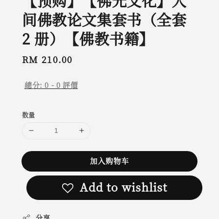
【预购】【佛光文化】人
间佛教论文集套书（全套
2 册）【佛教书籍】
Regular
RM 210.00
price
總分:
0
-
0
評價
数量
加入购物车
Add to wishlist
分享