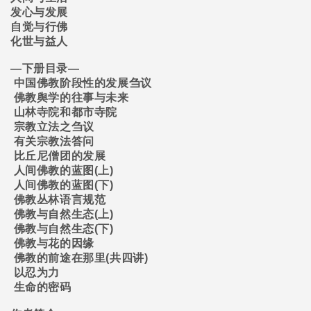
发心与发展
自觉与行佛
化世与益人
―
下册目录
―
中国佛教阶段性的发展刍议
佛教舆学的往事与未来
山林寺院和都市寺院
宗教立法之刍议
有关宗教法答问
比丘尼僧团的发展
人间佛教的蓝图
(
上
)
人间佛教的蓝图
(
下
)
佛教丛林语言规范
佛教与自然生态
(
上
)
佛教与自然生态
(
下
)
佛教与花的因缘
佛教的前途在那里
(
共四讲
)
以忍为力
生命的密码