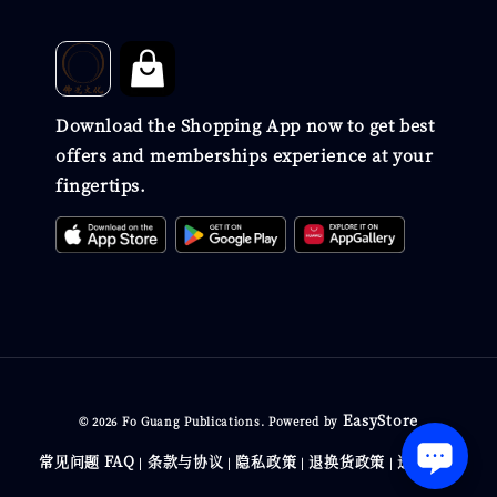
Download the Shopping App now to get best
offers and memberships experience at your
fingertips.
EasyStore
© 2026 Fo Guang Publications. Powered by
常见问题 FAQ
条款与协议
隐私政策
退换货政策
送货政策
|
|
|
|