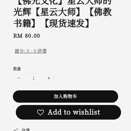
【佛光文化】星云大师的
光辉【星云大师】【佛教
书籍】【现货速发】
Regular
RM 80.00
price
總分:
0
-
0
評價
数量
加入购物车
Add to wishlist
分享