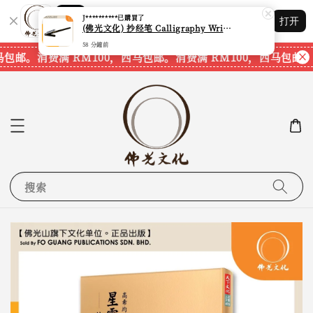
Shopping: 追踪您的订单
J**********
已購買了
打开
您信赖的商店
(佛光文化) 抄经笔 Calligraphy Writing Pen CP70 现货速发
58 分鐘前
马包邮。
消费满 RM100，西马包邮。
消费满 RM100，西马包邮。
搜索