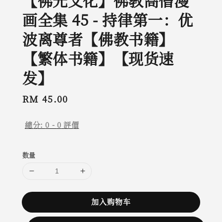
【佛光文化】佛教高僧漫
画全集 45 - 持律第一：优
波离尊者【佛教书籍】
【繁体书籍】【现货速
发】
Regular
RM 45.00
price
總分:
0
-
0
評價
数量
加入购物车