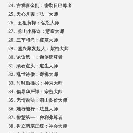
吉祥喜金刚：密勒日巴尊者
天心月圆：弘一大师
五祖黄梅：弘忍大师
仰山小释迦：慧寂大师
三车和尚：窥基大师
嘉兴藏发起人：紫柏大师
论议第一：迦旃延尊者
顽石点头：道生大师
乱世诗僧：寄禅大师
时时勤拂拭：神秀大师
倡导华严禅：宗密大师
无情说法：洞山良价大师
难行能行：法显大师
智慧第一：舍利弗尊者
树立南宗正统：神会大师