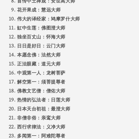
首传中土禅观：安世高大师
花开果成：慧远大师
伟大的译经家：鸠摩罗什大师
缸中生莲：佛图澄大师
独坐百丈山：怀海大师
日日是好日：云门大师
本愿念佛：法然大师
正法眼藏：道元大师
中观第一人：龙树菩萨
解空第一：须菩提尊者
佛教文艺僧：僧佑大师
热情的弘法者：日莲大师
日本天台初祖：最澄大师
非僧非俗：亲鸾大师
西行求律法：义净大师
多闻第一：阿难陀尊者