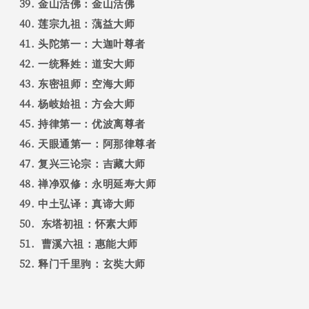
金山活佛：金山活佛
莲宗九祖：蕅益大师
头陀第一：大迦叶尊者
一统释姓：道安大师
东密祖师：空海大师
杨岐始祖：方会大师
持律第一：优波离尊者
天眼通第一：阿那律尊者
复兴三论宗：吉藏大师
禅净双修：永明延寿大师
中土弘译：真谛大师
东塔初祖：怀素大师
曹溪六祖：惠能大师
释门千里驹：玄奘大师