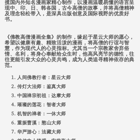
揽国内外知名漫画家精心制作，以漫画温暖易懂的语言呈
现中、印、日、韩各国，古今高僧的故事，并将高僧精神
及理念轻松带入，是深具出版创意及国际视野的优质好
书。
《佛教高僧漫画全集》的制作，缘起于星云大师的愿心，
希望以健康有趣、精致活泼的漫画，将高僧的行谊与智
慧，作为现代人的心灵指标。尤其当一个宗教家舍弃俗
情、名利，将身心奉献给众生时，他高风亮节的德性，往
往更能引发大众的心灵共鸣，成为人类追寻精神依存的典
范。
人间佛教行者：星云大师
传灯大法师：鉴真大师
中国禅宗初祖：达摩大师
璀璨的莲花：智者大师
机智的禅者：一休大师
重振曹溪：憨山大师
华严游心：法藏大师