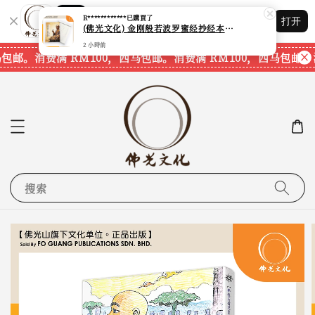
R************
已購買了
Shopping: 追踪您的订单
(佛光文化) 金刚般若波罗蜜经抄经本 The Diamond Prajnaparamita Sutra Calligraphy Book 现货速发
打开
您信赖的商店
2 小時前
马包邮。
消费满 RM100，西马包邮。
消费满 RM100，西马包邮。
搜索