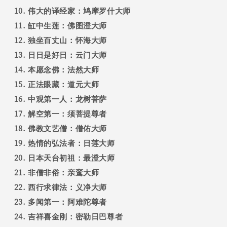
伟大的译经家：鸠摩罗什大师
缸中生莲：佛图澄大师
独坐百丈山：怀海大师
日日是好日：云门大师
本愿念佛：法然大师
正法眼藏：道元大师
中观第一人：龙树菩萨
解空第一：须菩提尊者
佛教文艺僧：僧佑大师
热情的弘法者：日莲大师
日本天台初祖：最澄大师
非僧非俗：亲鸾大师
西行求律法：义净大师
多闻第一：阿难陀尊者
吉祥喜金刚：密勒日巴尊者