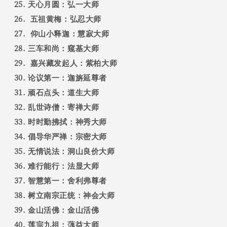
天心月圆：弘一大师
五祖黄梅：弘忍大师
仰山小释迦：慧寂大师
三车和尚：窥基大师
嘉兴藏发起人：紫柏大师
论议第一：迦旃延尊者
顽石点头：道生大师
乱世诗僧：寄禅大师
时时勤拂拭：神秀大师
倡导华严禅：宗密大师
无情说法：洞山良价大师
难行能行：法显大师
智慧第一：舍利弗尊者
树立南宗正统：神会大师
金山活佛：金山活佛
莲宗九祖：蕅益大师