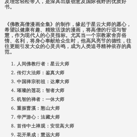
及理念轻松带入，是深具出版创意及国际视野的优质好
书。
《佛教高僧漫画全集》的制作，缘起于星云大师的愿心，
希望以健康有趣、精致活泼的漫画，将高僧的行谊与智
慧，作为现代人的心灵指标。尤其当一个宗教家舍弃俗
情、名利，将身心奉献给众生时，他高风亮节的德性，往
往更能引发大众的心灵共鸣，成为人类追寻精神依存的典
范。
人间佛教行者：星云大师
传灯大法师：鉴真大师
中国禅宗初祖：达摩大师
璀璨的莲花：智者大师
机智的禅者：一休大师
重振曹溪：憨山大师
华严游心：法藏大师
首传中土禅观：安世高大师
花开果成：慧远大师