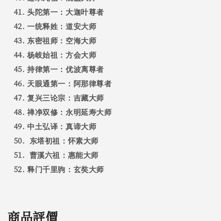
头陀第一：大迦叶尊者
一统释姓：道安大师
东密祖师：空海大师
杨岐始祖：方会大师
持律第一：优波离尊者
天眼通第一：阿那律尊者
复兴三论宗：吉藏大师
禅净双修：永明延寿大师
中土弘译：真谛大师
东塔初祖：怀素大师
曹溪六祖：惠能大师
释门千里驹：玄奘大师
商品評價