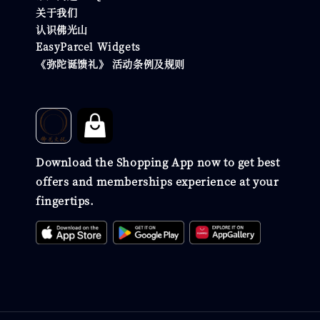
关于我们
认识佛光山
EasyParcel Widgets
《弥陀诞馈礼》 活动条例及规则
Download the Shopping App now to get best
offers and memberships experience at your
fingertips.