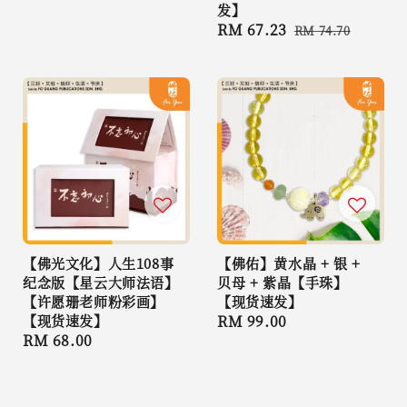
发】
Sale
RM 67.23
Regular
RM 74.70
price
price
【佛光文化】人生108事
【佛佑】黄水晶 + 银 +
纪念版【星云大师法语】
贝母 + 紫晶【手珠】
【许愿珊老师粉彩画】
【现货速发】
【现货速发】
Regular
RM 99.00
Regular
RM 68.00
price
price