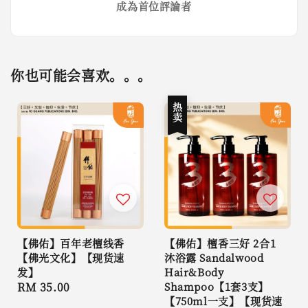
成為首位評論者
你也可能会喜欢。。。
热卖
【佛佑】百年老檀线香
【佛佑】檀香三好 2合1
【佛光文化】【现货速
沐浴露 Sandalwood
发】
Hair&Body
Regular
RM 35.00
Shampoo【1套3支】
【750ml一支】【现货速
price