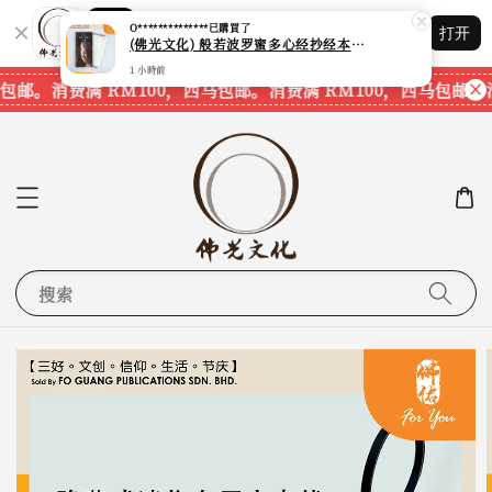
Shopping: 追踪您的订单
O**************
已購買了
打开
您信赖的商店
(佛光文化) 般若波罗蜜多心经抄经本 Prajna Paramita Heart Sutra (30pcs/pack) 现货速发
1 小時前
包邮。
消费满 RM100，西马包邮。
消费满 RM100，西马包邮。
消
搜索