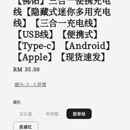
【佛佑】三合一便携充电
线【隐藏式迷你多用充电
线】【三合一充电线】
【USB线】【便携式】
【Type-c】【Android】
【Apple】【现货速发】
Regular
RM 35.00
price
總分:
0
-
0
評價
颜色
宝石蓝
科技银
翡翠绿
质感红