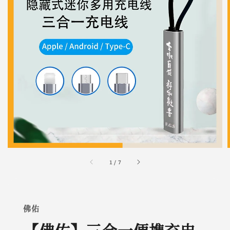
1
/
7
佛佑