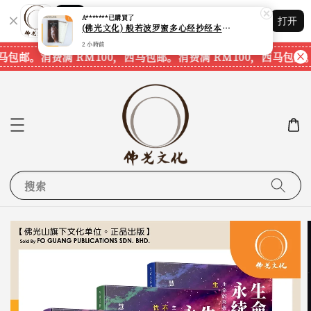
Shopping: 追踪您的订单
A*******
已購買了
打开
您信赖的商店
(佛光文化) 般若波罗蜜多心经抄经本 Prajna Paramita Heart Sutra (30pcs/pack) 现货速发
2 小時前
马包邮。
消费满 RM100，西马包邮。
消费满 RM100，西马包邮。
搜索