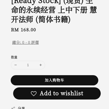
[Ready Stock] (现货) 生
命的永续经营 上中下册 慧
开法师 (简体书籍)
Regular
RM 168.00
price
總分:
0
-
0
評價
数量
加入购物车
Add to wishlist
分享