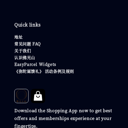
Quick links
地址
常见问题 FAQ
关于我们
认识佛光山
EasyParcel Widgets
《弥陀诞馈礼》 活动条例及规则
Download the Shopping App now to get best
offers and memberships experience at your
fingertips.