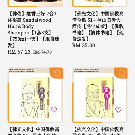
【佛佑】檀香三好 2合1
【佛光文化】中国佛教高
沐浴露 Sandalwood
僧全集 51 - 洞山良价大
Hair&Body
师传【冯学成着】【佛教
Shampoo【1套3支】
书籍】【繁体书籍】【现
【750ml一支】【现货速
货速发】
发】
Regular
RM 35.00
Sale
RM 67.23
Regular
RM 74.70
price
price
price
【佛光文化】中国佛教高
【佛光文化】中国佛教高