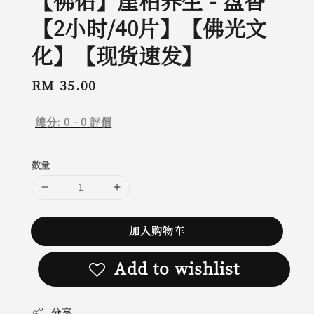
【佛佑】崖柏养生 - 盘香
【2小时/40片】【佛光文
化】【现货速发】
Regular
RM 35.00
price
總分:
0
-
0
評價
数量
加入购物车
Add to wishlist
分享