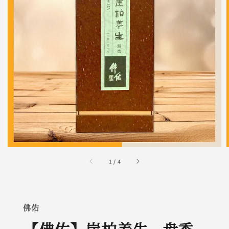
1
/
4
佛佑