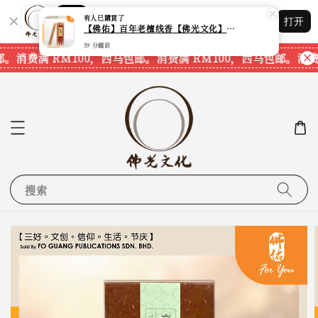
Shopping: 追踪您的订单
有人
已購買了
打开
您信赖的商店
【佛佑】百年老檀线香【佛光文化】【现货速发】
59 分鐘前
邮。
消费满 RM100，西马包邮。
消费满 RM100，西马包邮。
消费
搜索