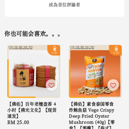
成為首位評論者
你也可能会喜欢。。。
【佛佑】百年老檀盘香 4
【佛佑】素食泰国零食
小时【佛光文化】【现货
炸鲍鱼菇 Vege Crispy
速发】
Deep Fried Oyster
Regular
RM 25.00
Mushroom (40g)【零
食】【零嘴】【泰式】