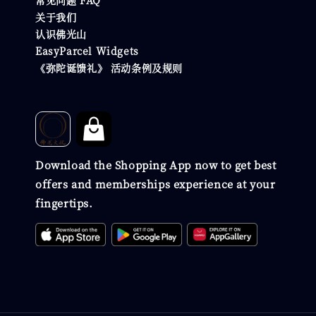
关于我们
认识佛光山
EasyParcel Widgets
《弥陀诞馈礼》 活动条例及规则
Download the Shopping App now to get best
offers and memberships experience at your
fingertips.