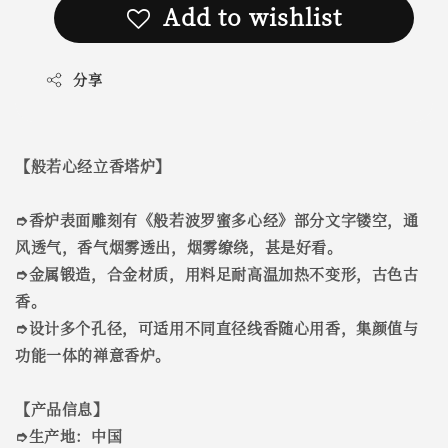
Add to wishlist
分享
【般若心经立香塔炉】
➮香炉表面雕刻有《般若波罗蜜多心经》部分文字镂空，通
风透气，香气烟雾透出，烟雾缭绕，甚是好看。
➮金属锻造，合金材质，用料足耐高温加热不变形，古色古
香。
➮设计多个孔径，可适用不同直径线香随心用香，集颜值与
功能一体的禅意香炉。
【产品信息】
➮生产地：中国