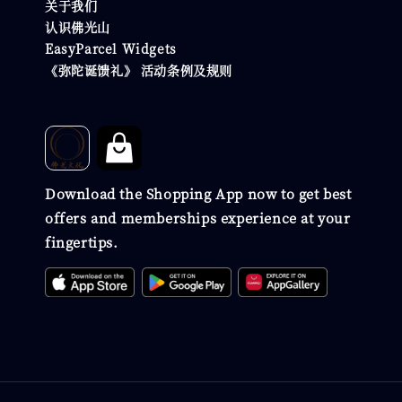
关于我们
认识佛光山
EasyParcel Widgets
《弥陀诞馈礼》 活动条例及规则
Download the Shopping App now to get best
offers and memberships experience at your
fingertips.