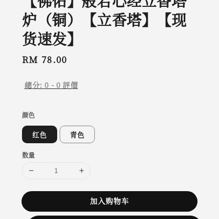
【佛佑】般若心经立香塔
炉（铜）【立香塔】【现
货速发】
Regular
RM 78.00
price
總分:
0
-
0
評價
颜色
红色
青色
数量
加入购物车