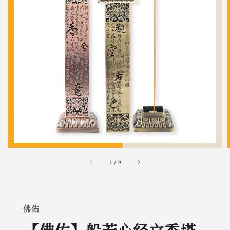
1
/
9
佛佑