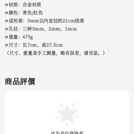
➮材质：合金材质
➮颜色：青色/红色
➮适用香：3mm以内直径的21cm线香
➮孔径：三种3mm、2mm、1mm
➮重量：475g
➮尺寸：长7cm，高27.5cm
（尺寸、重量是手工测量，略有误差，请见谅。）
商品評價
成為首位評論者