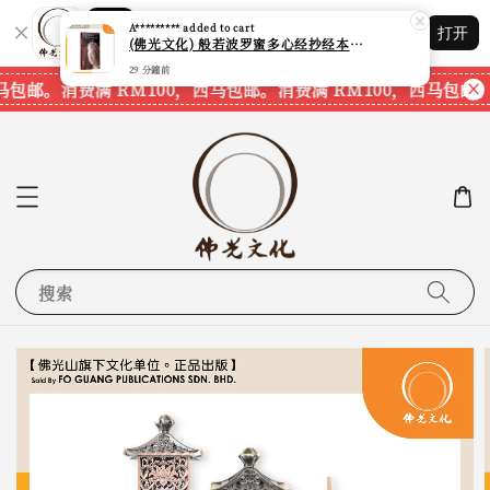
Shopping: 追踪您的订单
A*********
added to cart
打开
您信赖的商店
(佛光文化) 般若波罗蜜多心经抄经本 Prajna Paramita Heart Sutra (30pcs/pack) 现货速发
29 分鐘前
马包邮。
消费满 RM100，西马包邮。
消费满 RM100，西马包邮。
搜索