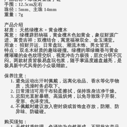
手围：
12.5
cm左右
珠径：
5
mm
、主珠
14mm
重量：
7
g
产品介绍
材质： 天然绿檀木 + 黄金檀木
寓意： 绿檀辟邪纳福，黄金檀木色如黄金，象征财源广
进、富贵吉祥；双檀结合，寓意福禄双全、金玉满堂。
用途： 招财开运、日常盘玩、潮流木饰、男女皆宜。
特点： 双名木材质的趣味碰撞。绿檀的翠绿幽香与黄金
檀璀璨的金色纹理交织，视觉冲击力极强，层次分明不沉
闷。两款材质皆极易盘玩包浆，随手掌温度越盘越亮，是
极具新中式风骨的小众吸睛款。
保养注意：
避免运动出汗时佩戴，远离化妆品、香水等化学物
质，洗澡时务必取下。
日常清洁可用干布轻柔擦拭，保持珠身洁净干燥。
忌阳光直射暴晒、高温烘烤，以免导致珠子开裂、
变形、色泽变浅。
不佩戴时建议放入密封袋或首饰盒存放，防潮、防
异味、防磕碰。
购买须知：
天然材质纹理、色泽均为自然形成，不同批次产品