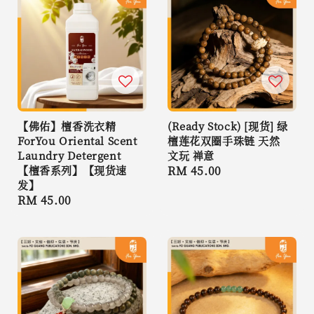
【佛佑】檀香洗衣精
(Ready Stock) [现货] 绿
ForYou Oriental Scent
檀莲花双圈手珠链 天然
Laundry Detergent
文玩 禅意
【檀香系列】【现货速
Regular
RM 45.00
发】
price
Regular
RM 45.00
price