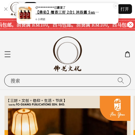
Shopping: 追踪您的订单
C************
已購買了
打开
您信赖的商店
【佛佑】檀香三好 2合1 沐浴露 Sandalwood Hair&Body Shampoo【1套3支】【750ml一支】【现货速发】
6 小時前
马包邮。
消费满 RM100，西马包邮。
消费满 RM100，西马包邮。
搜索