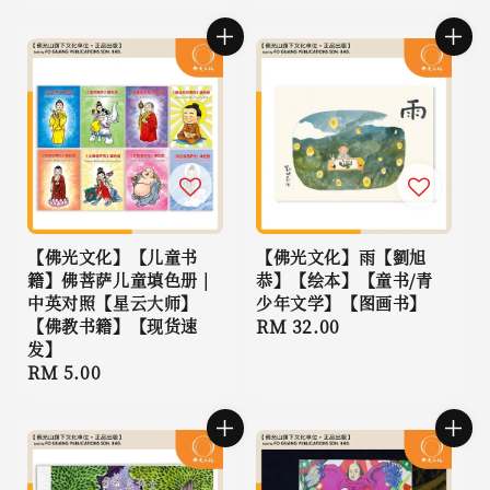
price
【佛光文化】【儿童书
【佛光文化】雨【劉旭
籍】佛菩萨儿童填色册 |
恭】【绘本】【童书/青
中英对照【星云大师】
少年文学】【图画书】
【佛教书籍】【现货速
Regular
RM 32.00
发】
price
Regular
RM 5.00
price