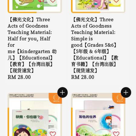
【佛光文化】Three
【佛光文化】Three
Acts of Goodness
Acts of Goodness
Teaching Material:
Teaching Material:
Half for you, Half
Simple is
for
good【Grades 5&6】
me【kindergarten 幼
【5年级 & 6年级】
儿】【Educational】
【Educational】【教
【教育】【台湾出版】
育书籍】【台湾出版】
【现货速发】
【现货速发】
Regular
RM 28.00
Regular
RM 28.00
price
price