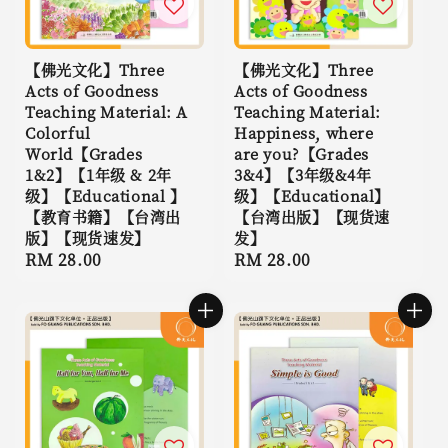
【佛光文化】Three
【佛光文化】Three
Acts of Goodness
Acts of Goodness
Teaching Material: A
Teaching Material:
Colorful
Happiness, where
World【Grades
are you?【Grades
1&2】【1年级 & 2年
3&4】【3年级&4年
级】【Educational 】
级】【Educational】
【教育书籍】【台湾出
【台湾出版】【现货速
版】【现货速发】
发】
Regular
RM 28.00
Regular
RM 28.00
price
price